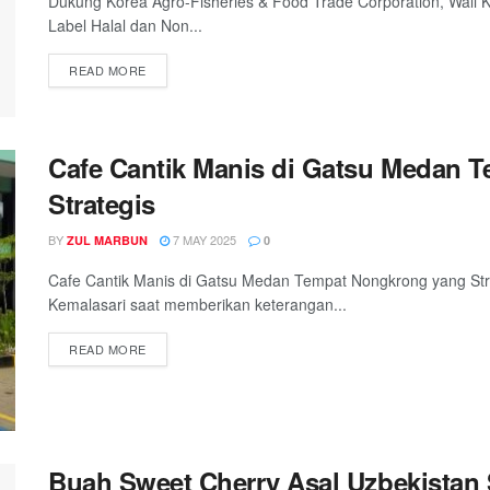
Dukung Korea Agro-Fisheries & Food Trade Corporation, Wali 
Label Halal dan Non...
READ MORE
Cafe Cantik Manis di Gatsu Medan 
Strategis
BY
7 MAY 2025
ZUL MARBUN
0
Cafe Cantik Manis di Gatsu Medan Tempat Nongkrong yang Stra
Kemalasari saat memberikan keterangan...
READ MORE
Buah Sweet Cherry Asal Uzbekistan