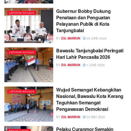
Gubernur Bobby Dukung
LAPORAN KHUSUS
Penataan dan Penguatan
Pelayanan Publik di Kota
Tanjungbalai
BY
ZUL MARBUN
25 JUNE 2026
Bawaslu Tanjungbalai Peringati
LAPORAN KHUSUS
Hari Lahir Pancasila 2026
BY
ZUL MARBUN
1 JUNE 2026
Wujud Semangat Kebangkitan
LAPORAN KHUSUS
Nasional, Bawaslu Kota Kerang
Teguhkan Semangat
Pengawasan Demokrasi
BY
ZUL MARBUN
20 MAY 2026
Pelaku Curanmor Semakin
BERITA UTAMA