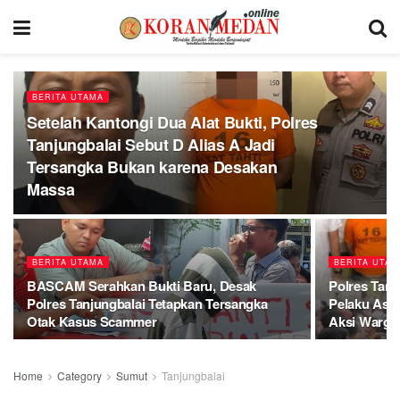
BERITA UTAMA
Setelah Kantongi Dua Alat Bukti, Polres
Tanjungbalai Sebut D Alias A Jadi
Tersangka Bukan karena Desakan
Massa
BERITA UTAMA
BERITA UTAM
BASCAM Serahkan Bukti Baru, Desak
Polres Tanj
Polres Tanjungbalai Tetapkan Tersangka
Pelaku Asus
Otak Kasus Scammer
Aksi Warga
Home
Category
Sumut
Tanjungbalai