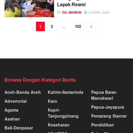
Lapak Resmi
BY
ZUL MARBUN
15 APRIL 2026
1
2
…
102
Browse Dengan Kategori Berita
Aceh-Banda Aceh
Kaltim-Samarinda
Papua Barat-
Manokwari
Advertorial
Karo
Papua-Jayapura
Agama
Kepri-
Tanjungpinang
Pematang Siantar
Asahan
Kesehatan
Pendidikan
Bali-Denpasar