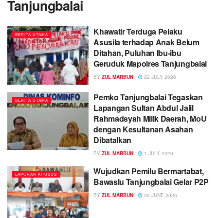
Tanjungbalai
Khawatir Terduga Pelaku
BERITA UTAMA
Asusila terhadap Anak Belum
Ditahan, Puluhan Ibu-ibu
Geruduk Mapolres Tanjungbalai
BY
ZUL MARBUN
22 JULY 2026
Pemko Tanjungbalai Tegaskan
BERITA UTAMA
Lapangan Sultan Abdul Jalil
Rahmadsyah Milik Daerah, MoU
dengan Kesultanan Asahan
Dibatalkan
BY
ZUL MARBUN
1 JULY 2026
Wujudkan Pemilu Bermartabat,
LAPORAN KHUSUS
Bawaslu Tanjungbalai Gelar P2P
BY
ZUL MARBUN
26 JUNE 2026