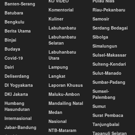
KO VIDEO
Pulau Nias
Banten-Serang
Komentorial
Riau-Pekanbaru
Batubara
Kuliner
Samosir
Bengkulu
Labuhanbatu
Serdang Bedagai
Berita Utama
Labuhanbatu
Sibolga
Binjai
Selatan
Simalungun
Budaya
Labuhanbatu
Sulsel-Makassar
Covid-19
Utara
Sulteng-Kendari
Dairi
Lampung
Sulut-Manado
Deliserdang
Langkat
Sumbar-Padang
DI Yogyakarta
Laporan Khusus
Sumsel-
DKI Jakarta
Maluku-Ambon
Palembang
Humbang
Mandailing Natal
Sumut
Hasundutan
Medan
Surat Pembaca
Internasional
Nasional
Tanjungbalai
Jabar-Bandung
NTB-Mataram
Tapanuli Selatan