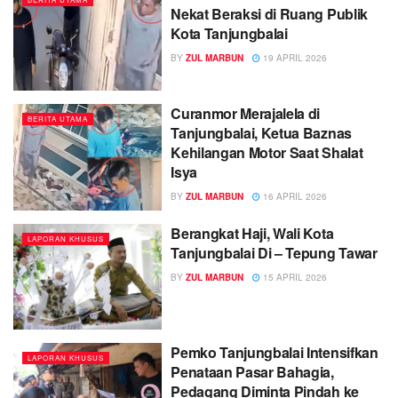
Nekat Beraksi di Ruang Publik
Kota Tanjungbalai
BY
ZUL MARBUN
19 APRIL 2026
Curanmor Merajalela di
BERITA UTAMA
Tanjungbalai, Ketua Baznas
Kehilangan Motor Saat Shalat
Isya
BY
ZUL MARBUN
16 APRIL 2026
Berangkat Haji, Wali Kota
LAPORAN KHUSUS
Tanjungbalai Di – Tepung Tawar
BY
ZUL MARBUN
15 APRIL 2026
Pemko Tanjungbalai Intensifkan
LAPORAN KHUSUS
Penataan Pasar Bahagia,
Pedagang Diminta Pindah ke