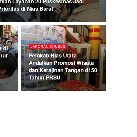
tkan Layanan 20 Puskesmas Jadi
ioritas di Nias Barat
LAPORAN KHUSUS
 di
nur
Pemkab Nias Utara
Andalkan Promosi Wisata
n
dan Kerajinan Tangan di 50
Tahun PRSU