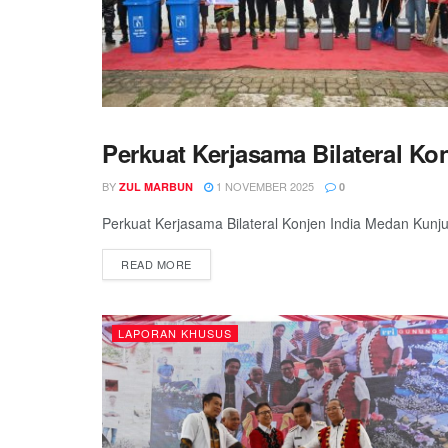
Perkuat Kerjasama Bilateral Ko
INTERNASIONAL
BY
1 NOVEMBER 2025
ZUL MARBUN
0
Perkuat Kerjasama Bilateral Konjen India Medan Kunj
READ MORE
LAPORAN KHUSUS