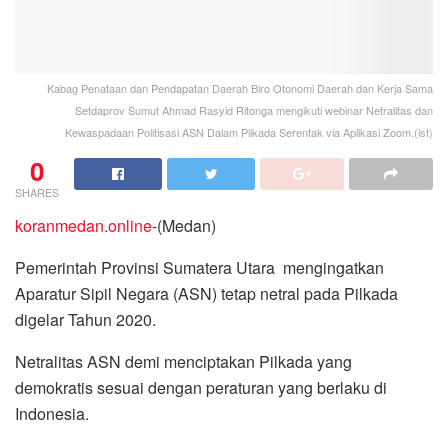
Kabag Penataan dan Pendapatan Daerah Biro Otonomi Daerah dan Kerja Sama
Setdaprov Sumut Ahmad Rasyid Ritonga mengikuti webinar Netralitas dan
Kewaspadaan Politisasi ASN Dalam Pilkada Serentak via Aplikasi Zoom.(ist)
0
SHARES
koranmedan.online
-(Medan)
Pemerintah Provinsi Sumatera Utara mengingatkan
Aparatur Sipil Negara (ASN) tetap netral pada Pilkada
digelar Tahun 2020.
Netralitas ASN demi menciptakan Pilkada yang
demokratis sesuai dengan peraturan yang berlaku di
Indonesia.