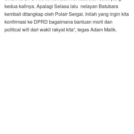
kedua kalinya. Apalagi Selasa lalu nelayan Batubara
kembali ditangkap oleh Polair Sergai. Inilah yang ingin kita
konfirmasi ke DPRD bagaimana bantuan moril dan
political will dari wakil rakyat kita”, tegas Adam Malik.
ANKM-I meminta sejatinya dewan mengambil sikap dan
langkah serta peka terhadap kejadian yang menimpa
masyarakat nelayan Batubara. ANKM-I Batubara minta
dewan untuk membantu dan melindungi nelayan
Batubara yang mencari makan di laut Indonesia.
“Kami hanya berharap ada motivasi pemecahan masalah
dari DPRD yang mewakili masyarakat nelayan Batubara
sesuai Undang-Undang Perlindungan Nelayan No.7
Tahun 2016 Tentang Perlindungan Nelayan, ungkap Adam
Malik.
Ketua Komisi II DPRD Batubara Ali Hatta menanggapi ,