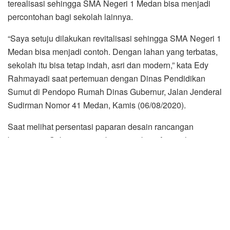
terealisasi sehingga SMA Negeri 1 Medan bisa menjadi
percontohan bagi sekolah lainnya.
“Saya setuju dilakukan revitalisasi sehingga SMA Negeri 1
Medan bisa menjadi contoh. Dengan lahan yang terbatas,
sekolah itu bisa tetap indah, asri dan modern,” kata Edy
Rahmayadi saat pertemuan dengan Dinas Pendidikan
Sumut di Pendopo Rumah Dinas Gubernur, Jalan Jenderal
Sudirman Nomor 41 Medan, Kamis (06/08/2020).
Saat melihat persentasi paparan desain rancangan
bangunan, Gubernur memberi masukan. Antara lain
ornamen bangunan dan fasilitas pendukung.
“Saya senang dengan ornamen Melayu dan senang
melihat konsepnya banyak tanaman. Tapi perlu
diperhitungkan apakah pihak sekolah mampu
mengurusnya nanti.
Jangan malah jadi banyak tumpukan sampah,” tegas Edy.