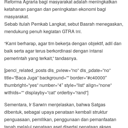
Reforma Agraria bagi masyarakat adalah meningkatkan
ketahanan pangan dan peningkatan ekonomi bagi
masyarakat.
Sebab itulah Pemkab Langkat, sebut Basrah menegaskan,
mendukung penuh kegiatan GTRA ini.
“Kami berharap, agar tim bekerja dengan objektif, adil dan
baik serta agar terus berkordinasi dengan intansi
pemerintah yang terkait,” tandasnya.
[penci_related_posts dis_pview=”no” dis_pdate=”no”
title=”Baca Juga” background=”” border=”#c40000″
thumbright=”yes” number=”4″ style=”list” align=”none”
withids=”” displayby=”cat” orderby=”rand”]
Sementara, Ir Sarwin menjelaskan, bahwa Satgas
dibentuk, sebagai upaya penataan kembali struktur
penguasaan, pemilikan, penggunaan dan pemanfaatan
tanah melalui penataan aset disertai penataan akses