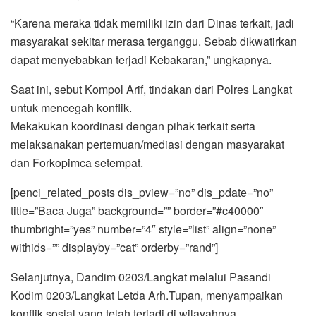
“Karena meraka tidak memiliki izin dari Dinas terkait, jadi
masyarakat sekitar merasa terganggu. Sebab dikwatirkan
dapat menyebabkan terjadi Kebakaran,” ungkapnya.
Saat ini, sebut Kompol Arif, tindakan dari Polres Langkat
untuk mencegah konflik.
Mekakukan koordinasi dengan pihak terkait serta
melaksanakan pertemuan/mediasi dengan masyarakat
dan Forkopimca setempat.
[penci_related_posts dis_pview=”no” dis_pdate=”no”
title=”Baca Juga” background=”” border=”#c40000″
thumbright=”yes” number=”4″ style=”list” align=”none”
withids=”” displayby=”cat” orderby=”rand”]
Selanjutnya, Dandim 0203/Langkat melalui Pasandi
Kodim 0203/Langkat Letda Arh.Tupan, menyampaikan
konflik sosial yang telah terjadi di wilayahnya.