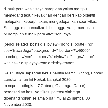
“Untuk para wasit, saya harap dan yakini mampu
memegang teguh keyakinan dengan bersikap objektif
melupakan keberpihakan, mengedepankan sportivitas.
Sehingga memunculkan bibit unggul yang murni dari
penampilan terbaik para atlet,”sebutnya.
[penci_related_posts dis_pview=”no” dis_pdate=”no”
title=”Baca Juga” background=”” border=”#c40000″
thumbright=”yes” number=”4″ style=”list” align=”none”
withids=”” displayby=”cat” orderby=”rand”]
Selanjutnya, lapaoran ketua panitia Martin Ginting, Porkab
Langkat tahun ini Porkab Langkat 2020 ini
mempertandingkan 7 Cabang Olahraga (Cabor)
berdasarkan hasil verifikasi potensi olahraga,
dipertandingkan selama 5 hari mulai 25 sampai 30
November 2020.