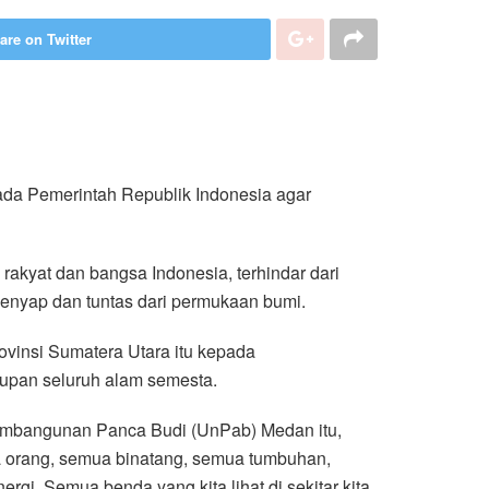
are on Twitter
da Pemerintah Republik Indonesia agar
akyat dan bangsa Indonesia, terhindar dari
enyap dan tuntas dari permukaan bumi.
rovinsi Sumatera Utara itu kepada
dupan seluruh alam semesta.
embangunan Panca Budi (UnPab) Medan itu,
ua orang, semua binatang, semua tumbuhan,
gi. Semua benda yang kita lihat di sekitar kita