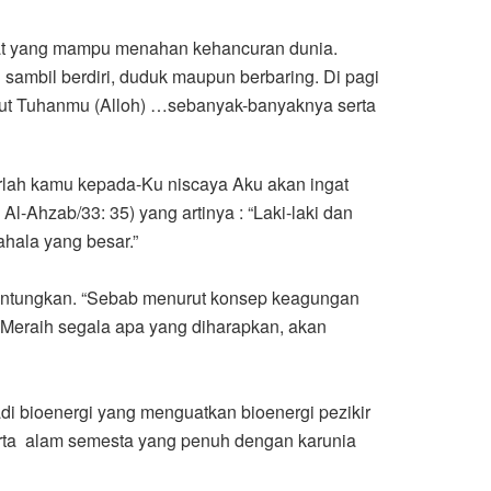
yat yang mampu menahan kehancuran dunia.
 sambil berdiri, duduk maupun berbaring. Di pagi
nyebut Tuhanmu (Alloh) …sebanyak-banyaknya serta
rlah kamu kepada-Ku niscaya Aku akan ingat
-Ahzab/33: 35) yang artinya : “Laki-laki dan
hala yang besar.”
guntungkan. “Sebab menurut konsep keagungan
. Meraih segala apa yang diharapkan, akan
adi bioenergi yang menguatkan bioenergi pezikir
) serta alam semesta yang penuh dengan karunia