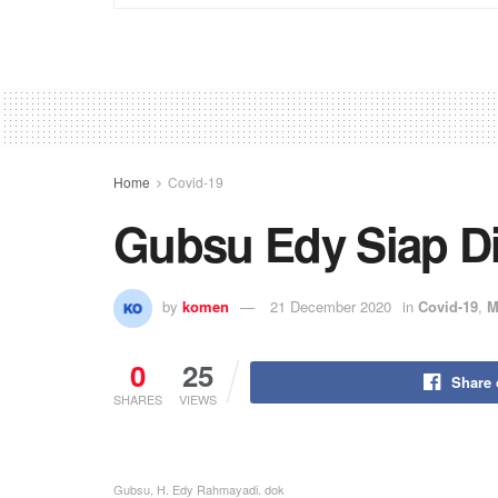
Home
Covid-19
Gubsu Edy Siap Di
by
komen
21 December 2020
in
Covid-19
,
M
0
25
Share
SHARES
VIEWS
Gubsu, H. Edy Rahmayadi. dok