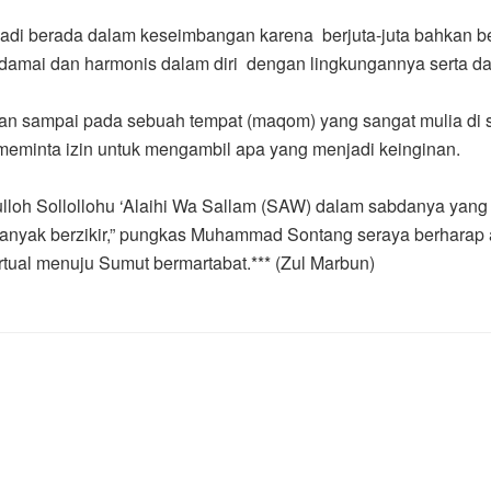
 berada dalam keseimbangan karena berjuta-juta bahkan bermil
damai dan harmonis dalam diri dengan lingkungannya serta da
n sampai pada sebuah tempat (maqom) yang sangat mulia di s
l meminta izin untuk mengambil apa yang menjadi keinginan.
loh Sollollohu ‘Alaihi Wa Sallam (SAW) dalam sabdanya yang ar
 banyak berzikir,” pungkas Muhammad Sontang seraya berharap 
irtual menuju Sumut bermartabat.*** (Zul Marbun)