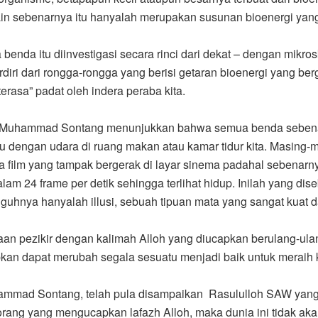
-lain sebenarnya itu hanyalah merupakan susunan bioenergi yang 
enda itu diinvestigasi secara rinci dari dekat – dengan mikro
rdiri dari rongga-rongga yang berisi getaran bioenergi yang b
“terasa” padat oleh indera peraba kita.
jut Muhammad Sontang menunjukkan bahwa semua benda sebenar
u dengan udara di ruang makan atau kamar tidur kita. Masing-ma
nya film yang tampak bergerak di layar sinema padahal sebena
m 24 frame per detik sehingga terlihat hidup. Inilah yang disebu
guhnya hanyalah illusi, sebuah tipuan mata yang sangat kuat d
aan pezikir dengan kalimah Alloh yang diucapkan berulang-u
pkan dapat merubah segala sesuatu menjadi baik untuk meraih k
Muhammad Sontang, telah pula disampaikan Rasululloh SAW yang
 orang yang mengucapkan lafazh Alloh, maka dunia ini tidak aka