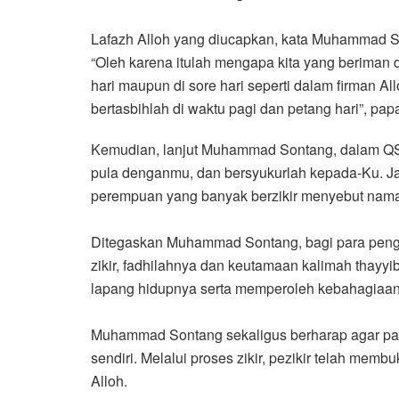
Lafazh Alloh yang diucapkan, kata Muhammad S
“Oleh karena itulah mengapa kita yang beriman d
hari maupun di sore hari seperti dalam firman A
bertasbihlah di waktu pagi dan petang hari”, pap
Kemudian, lanjut Muhammad Sontang, dalam QS. 
pula denganmu, dan bersyukurlah kepada-Ku. Jan
perempuan yang banyak berzikir menyebut nama 
Ditegaskan Muhammad Sontang, bagi para penga
zikir, fadhilahnya dan keutamaan kalimah thayy
lapang hidupnya serta memperoleh kebahagiaan la
Muhammad Sontang sekaligus berharap agar para p
sendiri. Melalui proses zikir, pezikir telah me
Alloh.