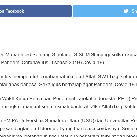
 on Facebook
Sh
Dr. Muhammad Sontang Sihotang, S.Si, M.Si mengusulkan kepa
ah Pandemi Coronavirus Disease 2019 (Covid-19).
tuk memperoleh curahan rahmat dari Allah SWT bagi seluruh r
ar anak bangsa. Sekaligus berharap agar Pandemi Covid-19 l
ata Wakil Ketua Persatuan Pengamal Tarekat Indonesia (PPTI) P
 mengkaji manfaat serta hikmah bashirah Zikir Allah bagi kehi
 FMIPA Universitas Sumatera Utara (USU) dan Universitas P
upakan bagian dari bioenergi yang luar biasa cerdasnya. Sem
ganisme, betapapun kecil ataupun besarnya terbuat dari bioener