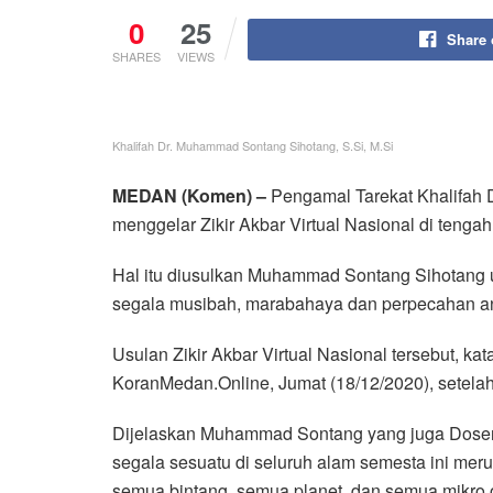
0
25
Share
SHARES
VIEWS
Khalifah Dr. Muhammad Sontang Sihotang, S.Si, M.Si
MEDAN (Komen) –
Pengamal Tarekat Khalifah 
menggelar Zikir Akbar Virtual Nasional di teng
Hal itu diusulkan Muhammad Sontang Sihotang un
segala musibah, marabahaya dan perpecahan ant
Usulan Zikir Akbar Virtual Nasional tersebut, k
KoranMedan.Online, Jumat (18/12/2020), setelah
Dijelaskan Muhammad Sontang yang juga Dosen
segala sesuatu di seluruh alam semesta ini mer
semua bintang, semua planet, dan semua mikro or