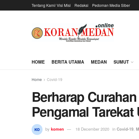
Tentang Kami/ Visi Misi
Redaksi
Pedoman Media Siber
HOME
BERITA UTAMA
MEDAN
SUMUT
Home
Covid-19
Berharap Curahan 
Pengamal Tarekat U
by
komen
18 December 2020
in
Covid-19
,
M