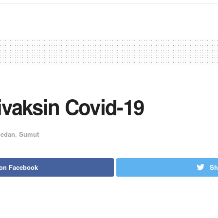
vaksin Covid-19
edan
,
Sumut
 on Facebook
Sh