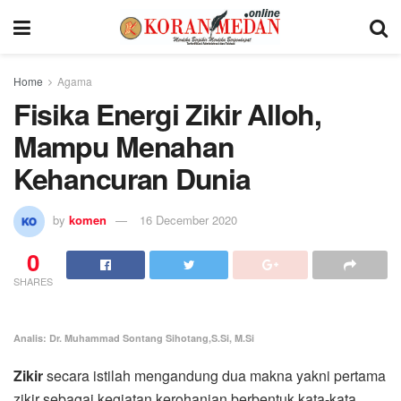
Home
Agama
Fisika Energi Zikir Alloh,
Mampu Menahan
Kehancuran Dunia
by
komen
16 December 2020
0
SHARES
Analis: Dr. Muhammad Sontang Sihotang,S.Si, M.Si
Zikir
secara istilah mengandung dua makna yakni pertama
zikir sebagai kegiatan kerohanian berbentuk kata-kata