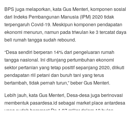
BPS juga melaporkan, kata Gus Menteri, komponen sosial
dari Indeks Pembangunan Manusia (IPM) 2020 tidak
terpengaruh Covid-19. Meskipun komponen pendapatan
ekonomi menurun, namun pada triwulan ke 3 tercatat daya
beli rumah tangga sudah rebound.
“Desa sendiri berperan 14% dari pengeluaran rumah
tangga nasional. Ini ditunjang pertumbuhan ekonomi
sektor pertanian yang tetap positif sepanjang 2020, diikuti
pendapatan riil petani dan buruh tani yang terus
bertambah, tidak pernah turun,” beber Gus Menteri.
Lebih jauh, kata Gus Menteri, Desa-desa juga berinovasi
membentuk pasardesa.id sebagai market place antardesa
yang sudah beromset Rp 1,97 miliar dalam 10 bulan
terakhir.
“Ada pula digitalisasi 100 Bumdes pariwisata, produksi