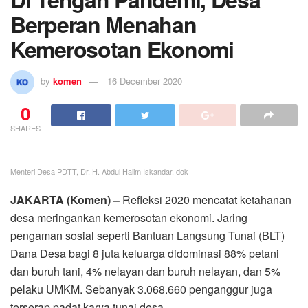
Berperan Menahan
Kemerosotan Ekonomi
by
komen
16 December 2020
0
SHARES
Menteri Desa PDTT, Dr. H. Abdul Halim Iskandar. dok
JAKARTA (Komen) –
Refleksi 2020 mencatat ketahanan
desa meringankan kemerosotan ekonomi. Jaring
pengaman sosial seperti Bantuan Langsung Tunai (BLT)
Dana Desa bagi 8 juta keluarga didominasi 88% petani
dan buruh tani, 4% nelayan dan buruh nelayan, dan 5%
pelaku UMKM. Sebanyak 3.068.660 penganggur juga
terserap padat karya tunai desa.