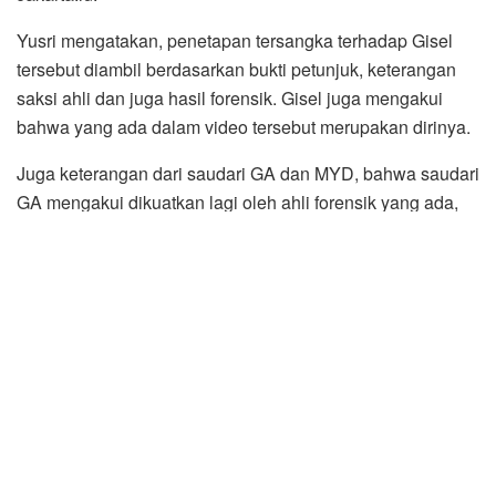
Yusri mengatakan, penetapan tersangka terhadap Gisel
tersebut diambil berdasarkan bukti petunjuk, keterangan
saksi ahli dan juga hasil forensik. Gisel juga mengakui
bahwa yang ada dalam video tersebut merupakan dirinya.
Juga keterangan dari saudari GA dan MYD, bahwa saudari
GA mengakui dikuatkan lagi oleh ahli forensik yang ada,
ahli IT, dan saudari GA mengakui dan MYD mengakui
bahwa yang ada di video tersebut dan berdedar di media
sosial, itu adalah dirinya sendiri,” ungkapnya.
Atas perbuatan tersebut Gisel dan MYD dikenakan Pasal
ayat 1 jo pasal 29 dan atau Pasal 8 Undang-Undang
Nomor 44 tentang Pornografi. Keduanya, akan segera
dijadwalkan pemanggilan oleh pihak Polda Metro Jaya.
“Hukumannya paling rendah 6 bulan dan paling tinggi 12