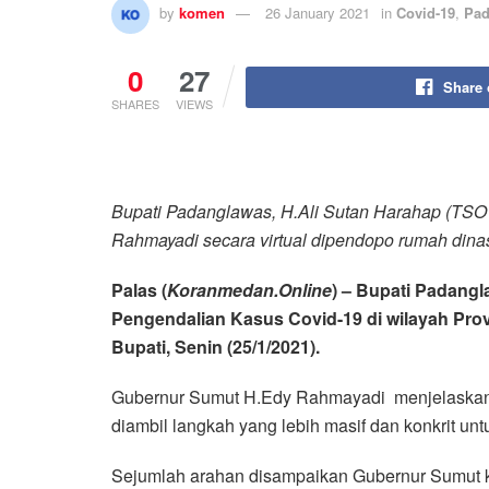
by
komen
26 January 2021
in
Covid-19
,
Pad
0
27
Share
SHARES
VIEWS
Bupati Padanglawas, H.Ali Sutan Harahap (TSO 
Rahmayadi secara virtual dipendopo rumah dinas
Palas (
Koranmedan.Online
) – Bupati Padang
Pengendalian Kasus Covid-19 di wilayah Pro
Bupati, Senin (25/1/2021).
Gubernur Sumut H.Edy Rahmayadi menjelaskan ra
diambil langkah yang lebih masif dan konkrit 
Sejumlah arahan disampaikan Gubernur Sumut k