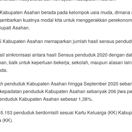
uk Kabupaten Asahan berada pada kelompok usia muda, diman
nggambarkan kuatnya modal kita untuk menggerakkan perekono
Bupati Asahan.
PS Kabupaten Asahan memaparkan jumlah hasil sensus pendud
asil sinkronisasi antara hasil Sensus penduduk 2020 dengan 
, baik untuk keperluan bekerja, sekolah, maupun alasan lainn
nda.
ah penduduk Kabupaten Asahan hingga September 2020 sebany
 kepadatan penduduk Kabupaten Asahan sebanyak 206 jiwa pe
 penduduk Kabupaten Asahan sebesar 1,38%.
 735.153 penduduk berdomisili sesuai Kartu Keluarga (KK) Kab
a (KK).