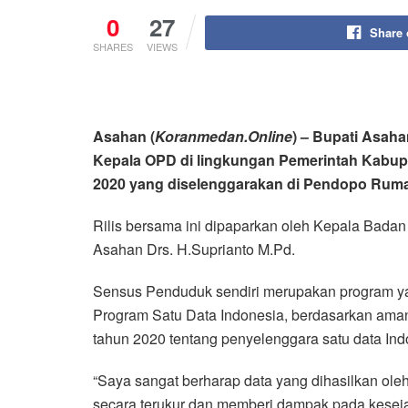
0
27
Share
SHARES
VIEWS
Asahan (
Koranmedan.Online
) – Bupati Asah
Kepala OPD di lingkungan Pemerintah Kabup
2020 yang diselenggarakan di Pendopo Rumah
Rilis bersama ini dipaparkan oleh Kepala Bada
Asahan Drs. H.Suprianto M.Pd.
Sensus Penduduk sendiri merupakan program yan
Program Satu Data Indonesia, berdasarkan aman
tahun 2020 tentang penyelenggara satu data In
“Saya sangat berharap data yang dihasilkan ol
secara terukur dan memberi dampak pada kese