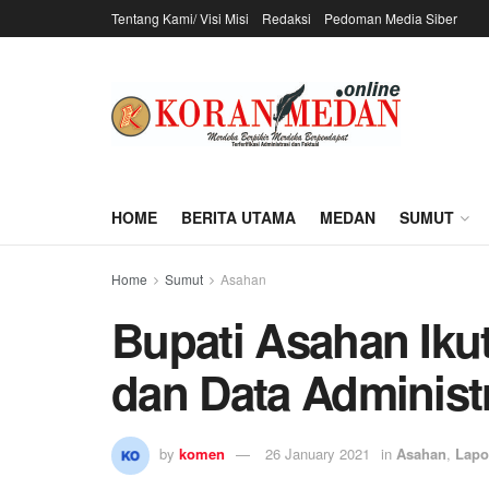
Tentang Kami/ Visi Misi
Redaksi
Pedoman Media Siber
HOME
BERITA UTAMA
MEDAN
SUMUT
Home
Sumut
Asahan
Bupati Asahan Iku
dan Data Adminis
by
komen
26 January 2021
in
Asahan
,
Lapo