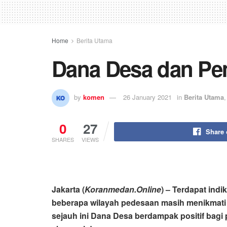
Home
Berita Utama
Dana Desa dan Pe
by
komen
26 January 2021
in
Berita Utama
0
27
Share
SHARES
VIEWS
Jakarta (
Koranmedan.Online
) – Terdapat ind
beberapa wilayah pedesaan
masih menikmati 
sejauh ini Dana Desa berdampak positif bagi 