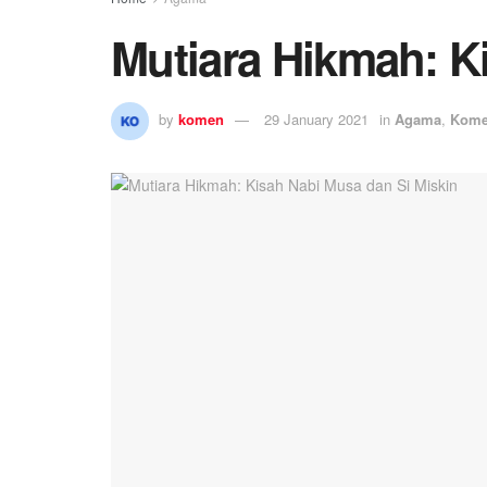
Mutiara Hikmah: K
by
komen
29 January 2021
in
Agama
,
Kome