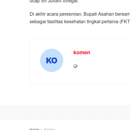
ucap Sri Juliani Siregar.
Di akhir acara peresmian, Bupati Asahan bersa
sebagai fasilitas kesehatan tingkat pertama (FK
komen
Home
Agama