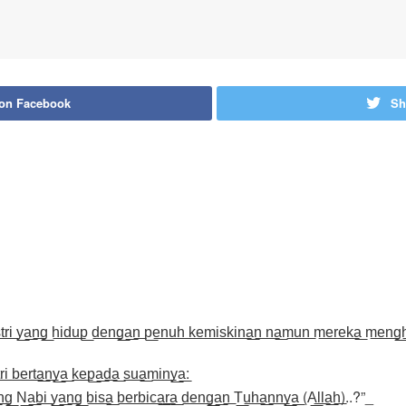
 on Facebook
Sh
͟r͟i͟ y͟a͟n͟g͟ h͟i͟d͟u͟p͟ d͟e͟n͟g͟a͟n͟ p͟e͟n͟u͟h͟ k͟e͟m͟i͟s͟k͟i͟n͟a͟n͟ n͟a͟m͟u͟n͟ m͟e͟r͟e͟k͟a͟ m͟e͟n͟g͟h
͟t͟r͟i͟ b͟e͟r͟t͟a͟n͟y͟a͟ k͟e͟p͟a͟d͟a͟ s͟u͟a͟m͟i͟n͟y͟a͟:
g͟ N͟a͟b͟i͟ y͟a͟n͟g͟ b͟i͟s͟a͟ b͟e͟r͟b͟i͟c͟a͟r͟a͟ d͟e͟n͟g͟a͟n͟ T͟u͟h͟a͟n͟n͟y͟a͟ (A͟l͟l͟a͟h͟)..?”_