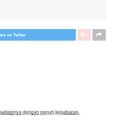
are on Twitter
͟a͟d͟a͟p͟i͟n͟y͟a͟ d͟e͟n͟g͟a͟n͟ p͟e͟n͟u͟h͟ k͟e͟s͟a͟b͟a͟r͟a͟n͟.