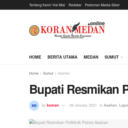
Tentang Kami/ Visi Misi
Redaksi
Pedoman Media Siber
HOME
BERITA UTAMA
MEDAN
SUMUT
Home
Sumut
Asahan
Bupati Resmikan P
by
komen
29 January 2021
in
Asahan
,
Lapo