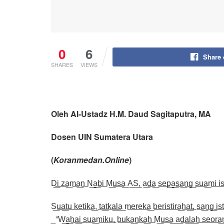
0
6
Share
SHARES
VIEWS
Oleh Al-Ustadz H.M. Daud Sagitaputra, MA
Dosen UIN Sumatera Utara
(
Koranmedan.Online
)
D͟i͟ z͟a͟m͟a͟n͟ N͟a͟b͟i͟ M͟u͟s͟a͟ A͟S͟, a͟d͟a͟ s͟e͟p͟a͟s͟a͟n͟g͟ s͟u͟a͟m͟i͟ i͟s͟t
S͟u͟a͟t͟u͟ k͟e͟t͟i͟k͟a͟, t͟a͟t͟k͟a͟l͟a͟ m͟e͟r͟e͟k͟a͟ b͟e͟r͟i͟s͟t͟i͟r͟a͟h͟a͟t͟, s͟a͟n͟g͟ i͟s
_”W͟a͟h͟a͟i͟ s͟u͟a͟m͟i͟k͟u͟, b͟u͟k͟a͟n͟k͟a͟h͟ M͟u͟s͟a͟ a͟d͟a͟l͟a͟h͟ s͟e͟o͟r͟a͟n͟