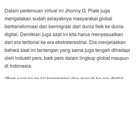
Dalam pertemuan virtual ini Jhonny G. Plate juga
mengatakan sudah selayaknya masyarakat global
bertransformasi dan bermigrasi dari dunia fisik ke dunia
digital. Demikian juga saat ini kita harus menyesuaikan
dari era teritorial ke era ekstraterestrial. Dia menjelaskan
bahwa saat ini tantangan yang sama juga tengah dihadapi
oleh industri pers, baik pers dalam lingkup global maupun
di Indonesia.
“Pers saat ini mulai bermigrasi dan masuk ke era digital
yang merubah keseluruhan profilnya, maka tantangan
eksistensinya menjadi relevan untuk ke mana arah pers
kita yang berkualitas di era 4.0. Saat ini tantangan
besarnya, tidak saja pers Indonesia, tetapi juga pers
dunia,” tandasnya.
Johnny G. Plate juga menyatakan bahwa pembangunan