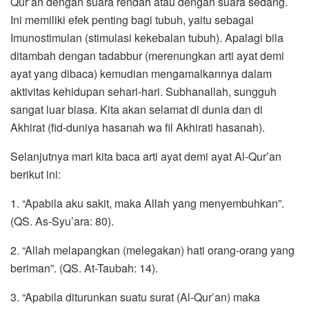
Qur’an dengan suara rendah atau dengan suara sedang.
Ini memiliki efek penting bagi tubuh, yaitu sebagai
Imunostimulan (stimulasi kekebalan tubuh). Apalagi bila
ditambah dengan tadabbur (merenungkan arti ayat demi
ayat yang dibaca) kemudian mengamalkannya dalam
aktivitas kehidupan sehari-hari. Subhanallah, sungguh
sangat luar biasa. Kita akan selamat di dunia dan di
Akhirat (fid-duniya hasanah wa fil Akhirati hasanah).
Selanjutnya mari kita baca arti ayat demi ayat Al-Qur’an
berikut ini:
1. “Apabila aku sakit, maka Allah yang menyembuhkan”.
(QS. As-Syu’ara: 80).
2. “Allah melapangkan (melegakan) hati orang-orang yang
beriman”. (QS. At-Taubah: 14).
3. “Apabila diturunkan suatu surat (Al-Qur’an) maka