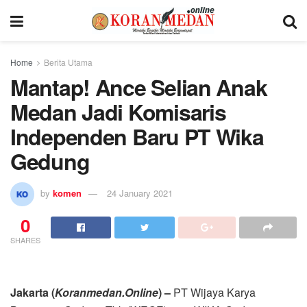
Home
Berita Utama
Mantap! Ance Selian Anak
Medan Jadi Komisaris
Independen Baru PT Wika
Gedung
by
komen
24 January 2021
0
SHARES
Jakarta (
Koranmedan.Online
) –
PT Wijaya Karya