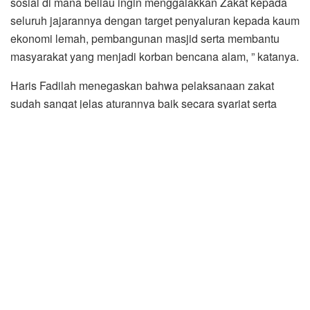
sosial di mana beliau ingin menggalakkan Zakat kepada
seluruh jajarannya dengan target penyaluran kepada kaum
ekonomi lemah, pembangunan masjid serta membantu
masyarakat yang menjadi korban bencana alam, ” katanya.
Haris Fadilah menegaskan bahwa pelaksanaan zakat
sudah sangat jelas aturannya baik secara syariat serta
telah pula didukung undang-undang, instruksi presiden
dan gubernur serta kementerian agama.
“Ini tentu menjadi pendorong agar zakat dapat semakin
terinternalisasi dalam diri setiap muslim. Untuk itu, perlu
adanya tindakan dari Pemkab untuk terus menggalakan
dan meningkatkan kemauan ASN untuk membayarkan
Zakat yang merupakan kewajiban bagi dirinya yang telah
mencapai nisab,” jelasnya.
Dalam audiensi itu turut hadir Sekdakab Sergai H. Faisal
Hasrimy, AP, M.AP, para Asisten, Kepala BPKAD