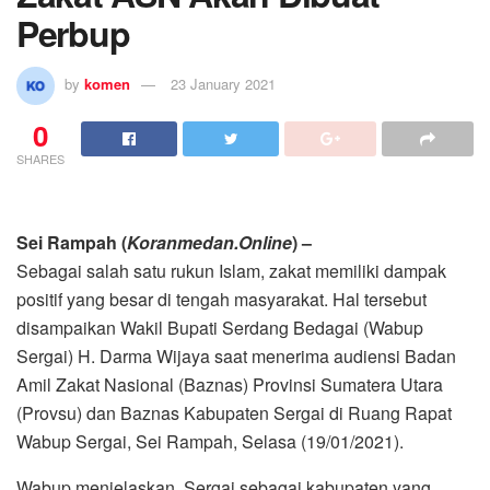
Perbup
by
komen
23 January 2021
0
SHARES
Sei Rampah (
Koranmedan.Online
) –
Sebagai salah satu rukun Islam, zakat memiliki dampak
positif yang besar di tengah masyarakat. Hal tersebut
disampaikan Wakil Bupati Serdang Bedagai (Wabup
Sergai) H. Darma Wijaya saat menerima audiensi Badan
Amil Zakat Nasional (Baznas) Provinsi Sumatera Utara
(Provsu) dan Baznas Kabupaten Sergai di Ruang Rapat
Wabup Sergai, Sei Rampah, Selasa (19/01/2021).
Wabup menjelaskan, Sergai sebagai kabupaten yang