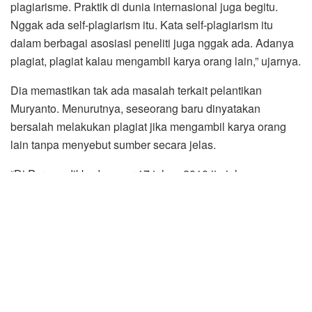
plagiarisme. Praktik di dunia internasional juga begitu.
Nggak ada self-plagiarism itu. Kata self-plagiarism itu
dalam berbagai asosiasi peneliti juga nggak ada. Adanya
plagiat, plagiat kalau mengambil karya orang lain,” ujarnya.
Dia memastikan tak ada masalah terkait pelantikan
Muryanto. Menurutnya, seseorang baru dinyatakan
bersalah melakukan plagiat jika mengambil karya orang
lain tanpa menyebut sumber secara jelas.
“Di Permendikbud nomor 17 tahun 2010 itu jelas
didefinisikan yang namanya plagiarisme itu kalau
mengambil karya orang lain. Kalau karya sendiri ya
bukan,” ucapnya.*** (DNC/Zul Marbun)