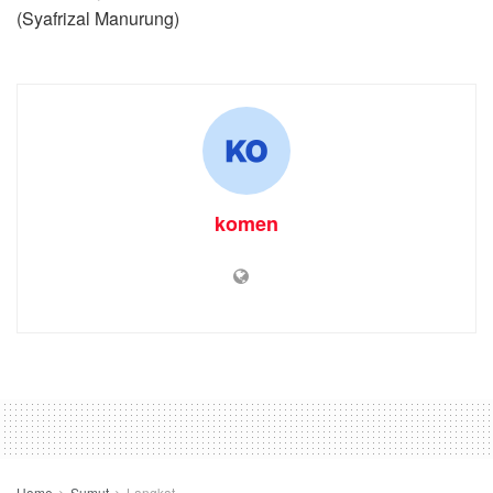
(Syafrizal Manurung)
komen
Home
Sumut
Langkat