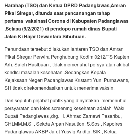
Harahap (TSO) dan Ketua DPRD Padanglawas,Amran
Pikal Siregar, ditunda saat pencanangan tahap
pertama vaksinasi Corona di Kabupaten Padanglawas
,Selasa (9/2/2021) di pendopo rumah dinas Bupati
Jalan Ki Hajar Dewantara Sibuhuan.
Penundaan tersebut dilakukan lantaran TSO dan Amran
Pikal Siregar Perwira Penghubung Kodim 0212/TS Kapten
Arh. Saleh Hasibuan , tidak memenuhui persyaratan akibat
kondisi masalah kesehatan .Sedangkan Kepala
Kejaksaan Negeri Padanglawas Kristanti Yuni Purnawanti,
SH tidak direkomendasikan untuk menerima vaksin.
Dari sepuluh pejabat publik yang dinyatakan memenuhui
persyaratan dan lolos screening kesehatan adalah Wakil
Bupati Padanglawas ,drg. H. Ahmad Zarnawi Pasaribu,
CHt.MM.M.Si , Sekda Arpan Nasution, S.Sos , Kapolres
Padanglawas AKBP Jarot Yusviq Andito, SIK , Ketua