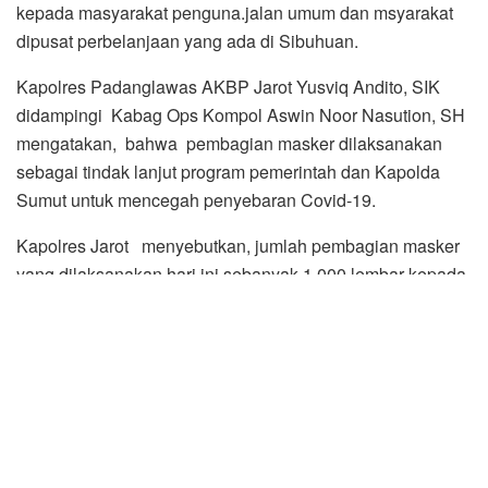
kepada masyarakat penguna.jalan umum dan msyarakat
dipusat perbelanjaan yang ada di Sibuhuan.
Kapolres Padanglawas AKBP Jarot Yusviq Andito, SIK
didampingi Kabag Ops Kompol Aswin Noor Nasution, SH
mengatakan, bahwa pembagian masker dilaksanakan
sebagai tindak lanjut program pemerintah dan Kapolda
Sumut untuk mencegah penyebaran Covid-19.
Kapolres Jarot menyebutkan, jumlah pembagian masker
yang dilaksanakan hari ini sebanyak 1.000 lembar kepada
masyarakat pengguna jalan umum di lokasi Jalinsum
Sibuhuan-Sosa.
“Tujuan pembagian masker dengan slogan 5 M yaitu
memakai masker , mencuci tangan , menjaga jarak ,
menghindari kerumunan dan mengurangi mobilisasi
sebagai bentuk meningkatkan kepatuhan dan