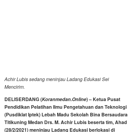
Kunjungan dimaksudkan untuk berbagi ilmu tentang Iptek
perlebahan guna menambah materi Ladang Edukasi yang
selama ini lebih fokus pada kegiatan outbound,
pengenalan olahraga berkuda dan memanah. Kunjungan
disambut owner Ladang Edukasi, Hendra yang juga
Pengurus Muhammadiyah Ranting Sei Mencirim.
Di kesempatan itu, Achir Lubis berkenan menjelaskan
tentang manfaat dan multifungsi pohon Kaliandra merah
untuk menambah wahana Ladang Edukasi.
Dijelaskannya, Ladang Edukasi perlu terlebih dahulu
menanam pohon kaliandra merah di sekeliling
perladangan. Selain menjadi pakan pavorit lebah madu
setelah berbunga, Kaliandra dapat pula menjadi sarana
belajar, juga bisa dikembangkan menjadi wisata petik
madu seperti yang sudah ada di Kota Batu Malang, Jawa
Timur.