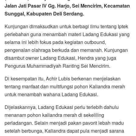
Dengan menanam pohon Kaliandra, kata Achir Lubis,
banyak manfaat yang bisa diperoleh. Pertama, pohon
Kaliandra mampu menyuburkan tanah, kedua, daunnya
menjadi makanan kambing dan lembu, sedangkan
batangnya menjadi kayu bakar api biru.
Lebih prospek lagi, kata Achir Lubis, pohon Kaliandra
setelah berbunga menjadi pakan sepanjang tahun untuk
budidaya lebah madu dan setiap bulan bisa panen madu
nectar bunga Kaliandra yang bila dijual ke pasar laku
seharga Rp 200 ribu per kilogram.
“Selain itu, dengan keberadaan ternak lebah di
perladangan mampu mengusir hama yang selama ini
merusak tanaman, bahkan sengat lebah bisa dimanfaatkan
sebagai terapi pengobatan berbagai penyakit,” papar Achir
Lubis seraya menyebutkan tentang keberadaan dan
manfaat lebah madu ini tercantum sangat terang di Al-