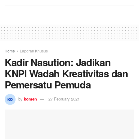
0
SHARES
Ketua DPD KNPI Kabupaten Padanglawas, Kadir
Nasution.
Palas (
Koranmedan.Online
) – Jadikan KNPI sebagai