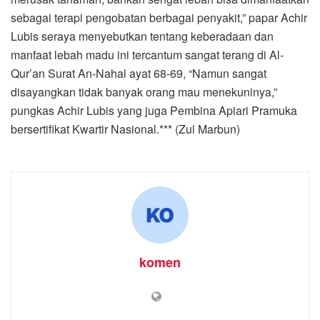
Home
Laporan Khusus
Kadir Nasution: Jadikan
KNPI Wadah Kreativitas dan
Pemersatu Pemuda
by
komen
27 February 2021