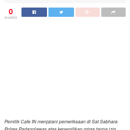
0
SHARES
Pemilik Cafe IN menjalani pemeriksaan di Sat Sabhara
Polres Padanglawas atas kepemilikan miras tanpa izin.
Palas (
Koranmedan.Online
) – Menyahuti laporan
masyarakat , adanya kegiatan transaksi jual beli
minuman keras (Miras) di lokasi Desa Hutaraja
tepatnya di PT KAS Kecamatan Sosa.
Laporan masyarakat ditanggapi dengan cepat oleh pihak
Sat Sabhara Polres Padanglawas (Palas) dengan
melaksanakan razia penyakit masyarakat (Pekat) di lokasi
cafe Desa Hutaraja, Ahad (28/2/2021) sekira pukul 19.00
WIB.