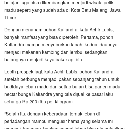
Qur’an Surat An-Nahal ayat 68-69, “Namun sangat
disayangkan tidak banyak orang mau menekuninya,”
pungkas Achir Lubis yang juga Pembina Apiari Pramuka
bersertifikat Kwartir Nasional.*** (Zul Marbun)
komen