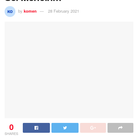
0
SHARES
Achir Lubis sedang meninjau Ladang Edukasi Sei
Mencirim.
DELISERDANG (
Koranmedan.Online
) – Ketua Pusat
Pendidikan Pelatihan Ilmu Pengetahuan dan Teknologi
(Pusdiklat Iptek) Lebah Madu Sekolah Bina Bersaudara
Titikuning Medan Drs. M. Achir Lubis beserta tim, Ahad
(28/2/2021) meninjau Ladang Edukasi berlokasi di
Jalan Jati Pasar IV Gg. Harjo, Sei Mencirim, Kecamatan
Sunggal, Kabupaten Deli Serdang.