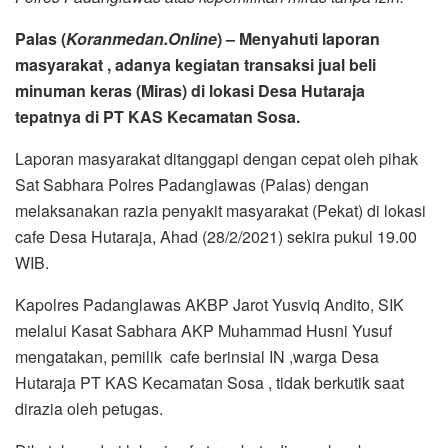
Kapolres Padanglawas AKBP Jarot Yusviq Andito, SIK
melalui Kasat Sabhara AKP Muhammad Husni Yusuf
mengatakan, pemilik cafe berinsial IN ,warga Desa
Hutaraja PT KAS Kecamatan Sosa , tidak berkutik saat
dirazia oleh petugas.
Dikatakan, dari lokasi cafe tersebut , diamankan barang
bukti (BB) satu ember putih berisikan miras jenis tuak serta
satu ember kosong yang telah habis terjual serta delapan
teko plastik , satu gayung , saringan dan bungkus plastik
berisi tuak.
Kata Yusuf , pemilik cafe bersama barang bukti miras jenis
tuak , langsung digiring ke Polres Padanglawas (Palas)
untuk menjalani pemeriksaan lebih lanjut.
Pemilik cafe IN terbukti melakukan transaksi miras
,melanggar Pasal 3 Peraturan Daerah Kabupaten Padang
Lawas Nomor 07 tahun 2015 tentang Pengendalian,