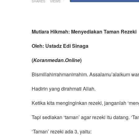
SHARES
VIEWS
Mutiara Hikmah: Menyediakan Taman Rezeki
Oleh: Ustadz Edi Sinaga
(
Koranmedan.Online
)
Bismillahirrahmanirrahim. Assalamu’alaikum wa
Hadirin yang dirahmati Allah.
Ketika kita menginginkan rezeki, janganlah ‘menge
Tapi sediakan ‘taman’ agar rezeki itu datang. ‘T
‘Taman’ rezeki ada 3, yaitu: