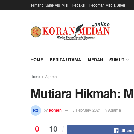
Tentang Kami/ Visi Misi
Redaksi
Pedoman Media Siber
HOME
BERITA UTAMA
MEDAN
SUMUT
Home
Agama
Mutiara Hikmah: 
by
komen
7 February 2021
in
Agama
0
10
Share