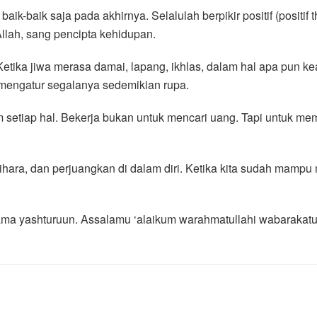
baik saja pada akhirnya. Selalulah berpikir positif (positif 
llah, sang pencipta kehidupan.
tika jiwa merasa damai, lapang, ikhlas, dalam hal apa pun kea
engatur segalanya sedemikian rupa.
 setiap hal. Bekerja bukan untuk mencari uang. Tapi untuk m
elihara, dan perjuangkan di dalam diri. Ketika kita sudah mampu
ma yashturuun. Assalamu ‘alaikum warahmatullahi wabarakatu