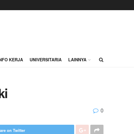
INFO KERJA
UNIVERSITARIA
LAINNYA
ki
0
are on Twitter