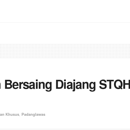
h Bersaing Diajang STQH
ran Khusus
,
Padanglawas