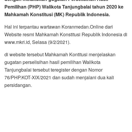
di website tersebut Mahkamah Kontitusi menjelaskan
gugatan perselisihan hasil pemilihan Walikota
Tanjungbalai tersebut teregister dengan Nomor
76/PHP.KOT-XIX/2021 dan sudah menjalani dua kali
persidangan.
Pada Sidang Pertama Rabu (27/1/2021) siang, Mahkamah
Konstitusi (MK) menggelar sidang pemeriksaan
pendahuluan perkara PHP Walikota Tanjung Balai 2020,
dengan agenda pembacaan permohonan pemohon
pasangan Calon Nomor Urut 1 yang diwakili kuasa hukum
Aulia Taswin dkk. dengan Majelis Hakim terdiri atas Hakim
Konstitusi Aswanto, Hakim Konstitusi Suhartoyo, dan
Hakim Konstitusi Daniel Yusmic P. Foekh.
Dalam pembacaan permohonan pemohon, kuasa hukum
pasangan calon nomor urut 1
memohon agar MK mengabulkan permohonannya secara