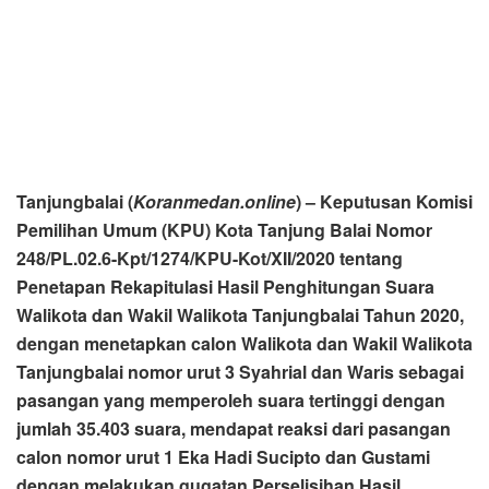
Tanjungbalai (
Koranmedan.online
) – Keputusan Komisi
Pemilihan Umum (KPU) Kota Tanjung Balai Nomor
248/PL.02.6-Kpt/1274/KPU-Kot/XII/2020 tentang
Penetapan Rekapitulasi Hasil Penghitungan Suara
Walikota dan Wakil Walikota Tanjungbalai Tahun 2020,
dengan menetapkan calon Walikota dan Wakil Walikota
Tanjungbalai nomor urut 3 Syahrial dan Waris sebagai
pasangan yang memperoleh suara tertinggi dengan
jumlah 35.403 suara, mendapat reaksi dari pasangan
calon nomor urut 1 Eka Hadi Sucipto dan Gustami
dengan melakukan gugatan Perselisihan Hasil
Pemilihan (PHP) Walikota Tanjungbalai tahun 2020 ke
Mahkamah Konstitusi (MK) Republik Indonesia.
Hal ini terpantau wartawan Koranmedan.Online dari
Website resmi Mahkamah Konstitusi Republik Indonesia di
www.mkri.id, Selasa (9/2/2021).