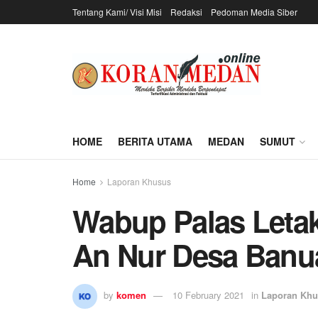
Tentang Kami/ Visi Misi
Redaksi
Pedoman Media Siber
HOME
BERITA UTAMA
MEDAN
SUMUT
Home
Laporan Khusus
Wabup Palas Leta
An Nur Desa Banu
by
komen
10 February 2021
in
Laporan Kh