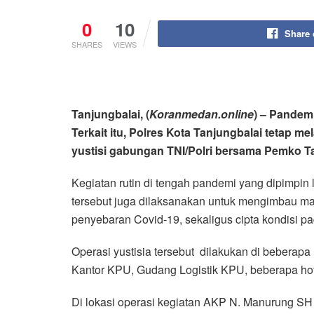
0
10
Share
SHARES
VIEWS
Tanjungbalai, (
Koranmedan.online
) – Pandem
Terkait itu, Polres Kota Tanjungbalai tetap 
yustisi gabungan TNI/Polri bersama Pemko Tan
Kegiatan rutin di tengah pandemi yang dipimpi
tersebut juga dilaksanakan untuk mengimbau ma
penyebaran Covid-19, sekaligus cipta kondisi p
Operasi yustisia tersebut dilakukan di bebera
Kantor KPU, Gudang Logistik KPU, beberapa hot
Di lokasi operasi kegiatan AKP N. Manurung S