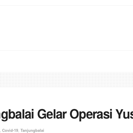
gbalai Gelar Operasi Yus
,
Covid-19
,
Tanjungbalai