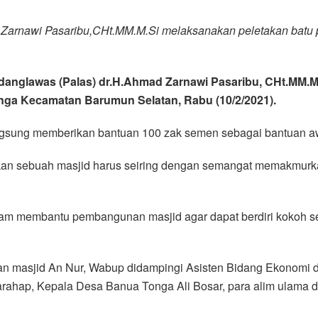
d Zarnawi Pasaribu,CHt.MM.M.Si melaksanakan peletakan bat
Padanglawas (Palas) dr.H.Ahmad Zarnawi Pasaribu, CHt.MM.
ga Kecamatan Barumun Selatan, Rabu (10/2/2021).
ngsung memberikan bantuan 100 zak semen sebagai bantuan a
an sebuah masjid harus seiring dengan semangat memakmurka
am membantu pembangunan masjid agar dapat berdiri kokoh ses
nan masjid An Nur, Wabup didampingi Asisten Bidang Ekono
ahap, Kepala Desa Banua Tonga Ali Bosar, para alim ulama da