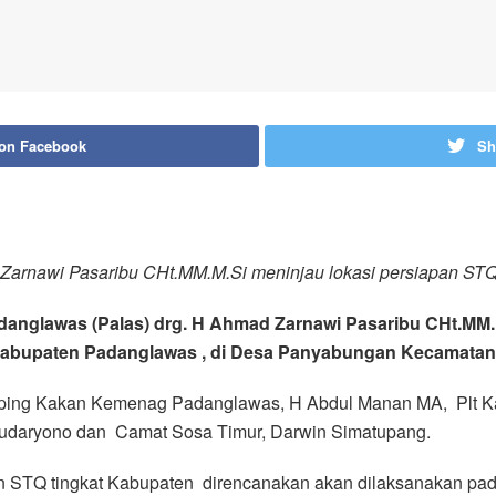
 on Facebook
Sh
Zarnawi Pasaribu CHt.MM.M.Si meninjau lokasi persiapan STQ 
Padanglawas (Palas) drg. H Ahmad Zarnawi Pasaribu CHt.MM
 Kabupaten Padanglawas , di Desa Panyabungan Kecamatan Hu
amping Kakan Kemenag Padanglawas, H Abdul Manan MA, Plt Ka
 Sudaryono dan Camat Sosa Timur, Darwin Simatupang.
STQ tingkat Kabupaten direncanakan akan dilaksanakan pada 