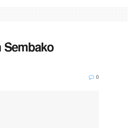
n Sembako
0