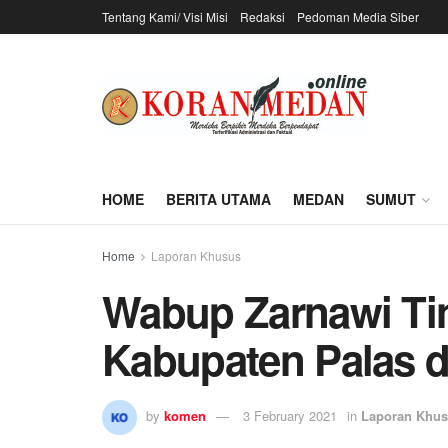
Tentang Kami/ Visi Misi
Redaksi
Pedoman Media Siber
HOME
BERITA UTAMA
MEDAN
SUMUT
Home
Laporan Khusus
Wabup Zarnawi Tin
Kabupaten Palas di
by
komen
3 February 2021
in
Laporan Khu