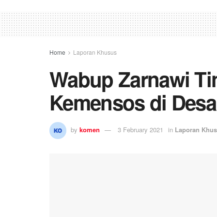
Home
Laporan Khusus
Wabup Zarnawi Ti
Kemensos di Desa
by
komen
3 February 2021
in
Laporan Khu