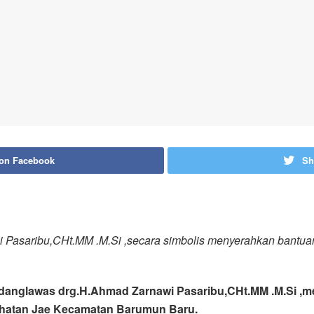
 on Facebook
Sh
 Pasaribu,CHt.MM .M.Si ,secara simbolis menyerahkan bantu
Padanglawas drg.H.Ahmad Zarnawi Pasaribu,CHt.MM .M.Si ,
ahatan Jae Kecamatan Barumun Baru.