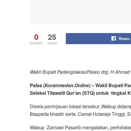
0
25
Share
SHARES
VIEWS
Wakil Bupati Padanglawas(Palas) drg. H Ahmad 
Palas (
Koranmedan.Online
) – Wakil Bupati 
Seleksi Tilawatil Qur’an (STQ) untuk tingkat
Disela peninjauan lokasi tersebut ,Wabup did
Bappeda khaidir serta Camat Hutaraja Tinggi,
Wabup Zarnawi Pasarib mengatakan, perhelatan 