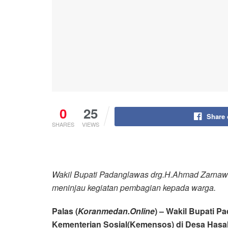
0
25
Share
SHARES
VIEWS
Wakil Bupati Padanglawas drg.H.Ahmad Zarnawi
meninjau kegiatan pembagian kepada warga.
Palas (
Koranmedan.Online
) – Wakil Bupati 
Kementerian Sosial(Kemensos) di Desa Has