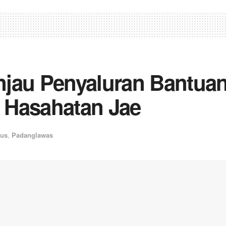
njau Penyaluran Bantua
 Hasahatan Jae
sus
,
Padanglawas