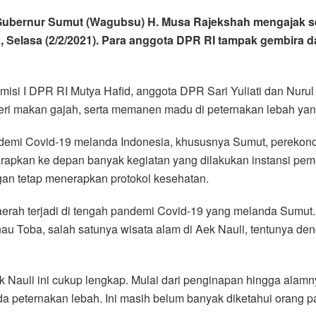
 Gubernur Sumut (Wagubsu) H. Musa Rajekshah mengajak 
, Selasa (2/2/2021). Para anggota DPR RI tampak gembira 
si I DPR RI Mutya Hafid, anggota DPR Sari Yuliati dan Nurul 
mberi makan gajah, serta memanen madu di peternakan lebah yan
mi Covid-19 melanda Indonesia, khususnya Sumut, perekonom
harapkan ke depan banyak kegiatan yang dilakukan instansi pem
gan tetap menerapkan protokol kesehatan.
erah terjadi di tengah pandemi Covid-19 yang melanda Sumut. U
 Toba, salah satunya wisata alam di Aek Nauli, tentunya den
 Nauli ini cukup lengkap. Mulai dari penginapan hingga alamnya
ada peternakan lebah. Ini masih belum banyak diketahui orang p