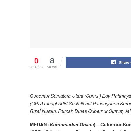
0
8
Share
SHARES
VIEWS
Gubernur Sumatera Utara (Sumut) Edy Rahmayad
(OPD) menghadiri Sosialisasi Pencegahan Korups
Rizal Nurdin, Rumah Dinas Gubernur Sumut, Ja
MEDAN (
Koranmedan.Online
) – Gubernur Su