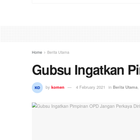
Home
Berita Utama
Gubsu Ingatkan Pi
by
komen
4 February 2021
in
Berita Utama
,