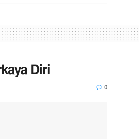
aya Diri
0