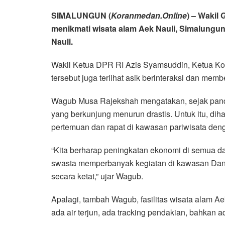
SIMALUNGUN (
Koranmedan.Online
) – Wakil
menikmati wisata alam Aek Nauli, Simalungun
Nauli.
Wakil Ketua DPR RI Azis Syamsuddin, Ketua Komi
tersebut juga terlihat asik berinteraksi dan me
Wagub Musa Rajekshah mengatakan, sejak pande
yang berkunjung menurun drastis. Untuk itu, di
pertemuan dan rapat di kawasan pariwisata den
“Kita berharap peningkatan ekonomi di semua da
swasta memperbanyak kegiatan di kawasan Danau
secara ketat,” ujar Wagub.
Apalagi, tambah Wagub, fasilitas wisata alam Aek
ada air terjun, ada tracking pendakian, bahkan 