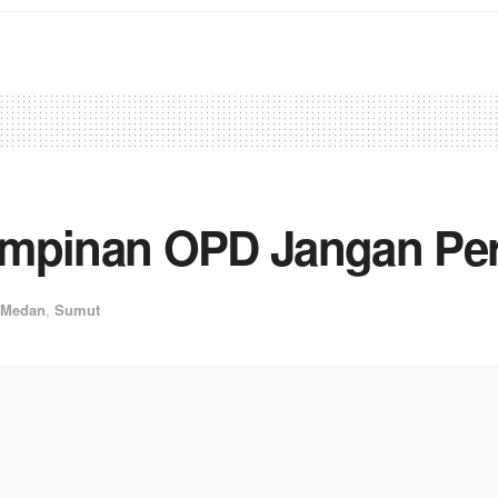
mpinan OPD Jangan Perk
Medan
,
Sumut