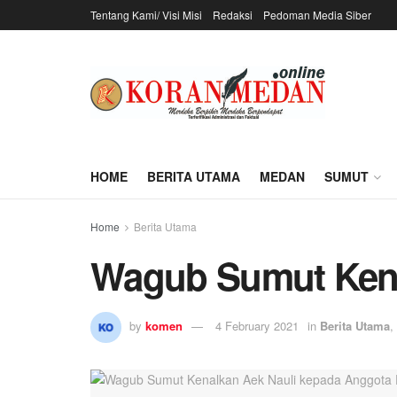
Tentang Kami/ Visi Misi
Redaksi
Pedoman Media Siber
HOME
BERITA UTAMA
MEDAN
SUMUT
Home
Berita Utama
Wagub Sumut Kena
by
komen
4 February 2021
in
Berita Utama
,