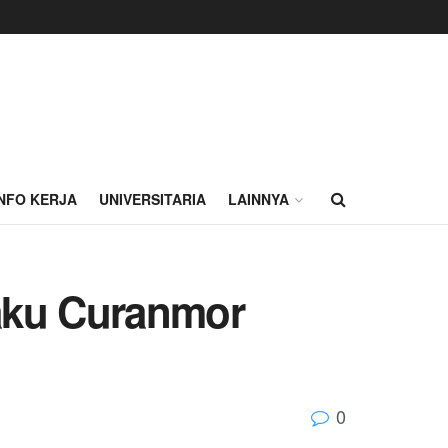
INFO KERJA
UNIVERSITARIA
LAINNYA
laku Curanmor
0