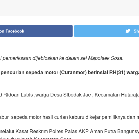
 on Facebook
Sh
i pemeriksaan dijebloskan ke dalam sel Mapolsek Sosa.
u pencurian sepeda motor (Curanmor) berinsial RH(31) war
hd Ridoan Lubis ,warga Desa Sibodak Jae , Kecamatan Hutaraj
r sepeda motor hasil curian keburu dikejar pemiliknya dan 
 melalui Kasat Reskrim Polres Palas AKP Aman Putra Bangunsy