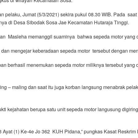
ngkus di wilayah Kecamatan Sosa.
 pelaku, Jumat (5/3/2021) sekira pukul 08.30 WIB. Pada saat
hnya di Desa Sibodak Sosa Jae Kecamatan Hutaraja Tinggi.
rban Masleha memanggil suaminya bahwa sepeda motor yang di p
i dan mengejar keberadaan sepeda motor tersebut dengan men
an berhasil menemukan sepeda motor miliknya tersebut yang di
ng – maling dan saat itu juga korban langsung menabrak pelak
i kejahatan berupa satu unit sepeda motor langusung digirin
63 Ayat (1) Ke-4e Jo 362 KUH Pidana,” pungkas Kasat Reskrim 