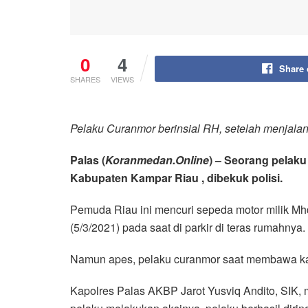
0
4
Share
SHARES
VIEWS
Pelaku Curanmor berinsial RH, setelah menjalan
Palas (
Koranmedan.Online
) – Seorang pelak
Kabupaten Kampar Riau , dibekuk polisi.
Pemuda Riau ini mencuri sepeda motor milik M
(5/3/2021) pada saat di parkir di teras rumahnya.
Namun apes, pelaku curanmor saat membawa kabu
Kapolres Palas AKBP Jarot Yusviq Andito, SIK,