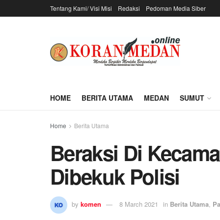
Tentang Kami/ Visi Misi
Redaksi
Pedoman Media Siber
HOME
BERITA UTAMA
MEDAN
SUMUT
Home
Berita Utama
Beraksi Di Kecama
Dibekuk Polisi
by
komen
8 March 2021
in
Berita Utama
,
Pa