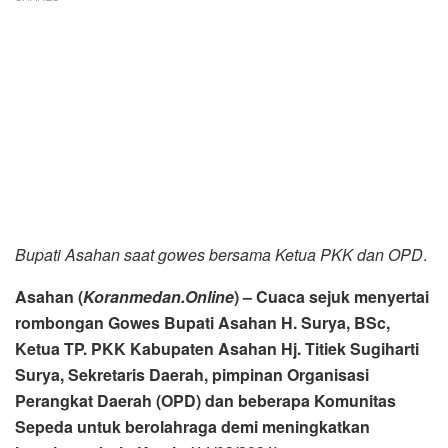
Bupati Asahan saat gowes bersama Ketua PKK dan OPD
.
Asahan (
Koranmedan.Online
) – Cuaca sejuk menyertai
rombongan Gowes Bupati Asahan H. Surya, BSc,
Ketua TP. PKK Kabupaten Asahan Hj. Titiek Sugiharti
Surya, Sekretaris Daerah, pimpinan Organisasi
Perangkat Daerah (OPD) dan beberapa Komunitas
Sepeda untuk berolahraga demi meningkatkan
imunitas tubuh, Kamis (11/03/2021).
Gowes yang dilaksanakan kali ini menempuh jarak kurang
lebih 16 Km dengan rute dari Base Camp PLTA Asahan III
Desa Meranti Kabupaten Tobasa, selanjutnya rombongan
menuju obyek Wisata Bedeng, sesampainya di Obyek
wisata bedeng rombongan menyempatkan Istirahat dan
berfoto sejenak sambil menikmati indahnya Obyek Wisata