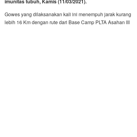
Bedheng yang dialiri sungai Asahan.
Sembari beristirahat di Obyek Wisata Bedheng Bupati
Asahan mengatakan, Aktivitas bersepeda (Gowes) ke
depan akan menjadi salah satu agenda Pemerintah
Kabupaten Asahan dalam mengkampanyekan gerakan
menyehatkan masyarakat Kabupaten Asahan. “Sakit itu
mahal, jadi lebih baik mencegah dengan menjaga
kesehatan dan kebugaran tubuh. Salah satunya dengan
kegiatan bersepeda,” ujar Bupati.
Bupati juga mengatakan bahwa tempat ini sengaja dipilih
untuk melihat langsung obyek wisata yang ada di wilayah
Kecamatan Aek Songsongan, agar ke depan dapat kita
kembangkan tentunya dengan dukungan penuh dari
lapisan masyarakat di sekitar Obyek wisata.
Dalam kesempatan itu juga H.Surya, BSc menyampaikan
bahwa dengan rutin bersepeda tubuh kita akan semakin