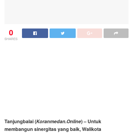
0
SHARES
Tanjungbalai (
Koranmedan.Online
) – Untuk
membangun sinergitas yang baik, Walikota
Tanjungbalai H.M Syahrial,SH.,M.H. memimpin
langsung Rapat Kordinasi Pemerintahan (Rakorpem)
yang dihadiri Wakil Walikota H. Waris,S.Ag, Sekretaris
Daerah (Sekdakot) Yusmada,SH., M.A.P., para Asisten,
Staf Ahli, serta seluruh Pimpinan Organisasi Perangkat
Daerah (OPD), Camat, Lurah Se-Kota Tanjungbalai.
Kamis (04/03/2021).