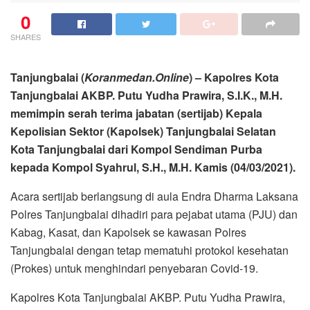
Kota Tanjungbalai dari Kompol Sendiman Purba
kepada Kompol Syahrul, S.H., M.H. Kamis (04/03/2021).
Acara sertijab berlangsung di aula Endra Dharma Laksana
Polres Tanjungbalai dihadiri para pejabat utama (PJU) dan
Kabag, Kasat, dan Kapolsek se kawasan Polres
Tanjungbalai dengan tetap mematuhi protokol kesehatan
(Prokes) untuk menghindari penyebaran Covid-19.
Kapolres Kota Tanjungbalai AKBP. Putu Yudha Prawira,
S.I.K., M.H. dalam sambutannya menyampaikan ucapan
terimakasih kepada Kompol Sendiman Purba atas
pengabdiannya. “Saya selaku Kapolres Tanjung Balai atas
nama pribadi dan seluruh keluarga besar Polres Kota
Tanjung Balai menyampaikan terima kasih kepada Kompol
Sendiman Purba atas pengabdiannya dalam
melaksanakan tugas sehingga dapat Terciptanya situasi
Kamtibmas yang aman dan kondusif, ini semua menjadi