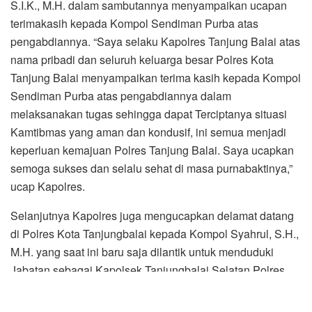
keperluan kemajuan Polres Tanjung Balai. Saya ucapkan
semoga sukses dan selalu sehat di masa purnabaktinya,”
ucap Kapolres.
Selanjutnya Kapolres juga mengucapkan delamat datang
di Polres Kota Tanjungbalai kepada Kompol Syahrul, S.H.,
M.H. yang saat ini baru saja dilantik untuk menduduki
Jabatan sebagai Kapolsek Tanjungbalai Selatan Polres
Tanjungbalai, silahkan menyesuaikan diri, teruskan upaya
dan kinerja yang baik yang telah dilakukan dan dicapai
oleh pejabat lama,” tegas Kapolres.
Selesai pelaksanaan serah terima jabatan, dilanjutkan
kegiatan Pedang Pora Pelepasan Personil Purna Bakti
Polres Tanjungbalai terhadap Kompol Sendiman Purba
yang telah memasuki masa purnabakti terhitung 01 Maret
2021 dari Kepolisian Negara Republik Indonesia. (Nazmi
Hidayat S)