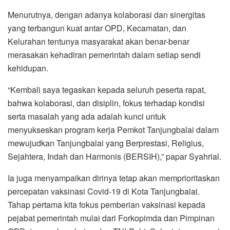
bahwa kolaborasi, dan disiplin, fokus terhadap kondisi
serta masalah yang ada adalah kunci untuk
menyukseskan program kerja Pemkot Tanjungbalai dalam
mewujudkan Tanjungbalai yang Berprestasi, Religius,
Sejahtera, Indah dan Harmonis (BERSIH),” papar Syahrial.
Ia juga menyampaikan dirinya tetap akan memprioritaskan
percepatan vaksinasi Covid-19 di Kota Tanjungbalai.
Tahap pertama kita fokus pemberian vaksinasi kepada
pejabat pemerintah mulai dari Forkopimda dan Pimpinan
OPD, tenaga kesehatan dan TNI-Polri. Selanjutnya sesuai
arahan Pemerintah Pusat akan dilanjutkan kepada tenaga
pendidik dan juga masyarakat.
Walikota tetap mengimbau kepada masyarakat Kota
Tanjungbalai agar tetap mematuhi protokol kesehatan
(Prokes) dalam melakukan aktivitas sehari-hari.
Vaksinasi juga akan terus dilanjutkan hingga seluruh