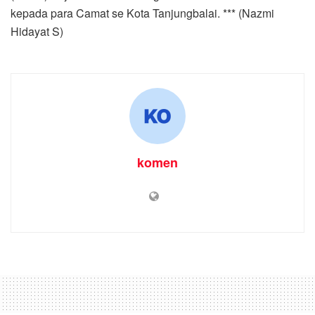
komen
Home
Laporan Khusus
Kapolres Pimpin Sertijab
Kapolsek Tanjungbalai
Selatan
by
komen
4 March 2021