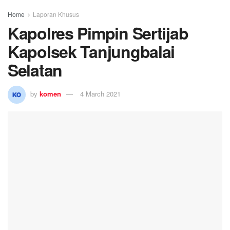
0
SHARES
Tanjungbalai (
Koranmedan.Online
) – Kapolres Kota
Tanjungbalai AKBP. Putu Yudha Prawira, S.I.K., M.H.
memimpin serah terima jabatan (sertijab) Kepala
Kepolisian Sektor (Kapolsek) Tanjungbalai Selatan