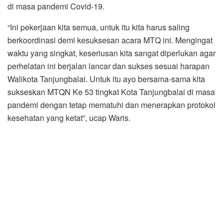
di masa pandemi Covid-19.
“Ini pekerjaan kita semua, untuk itu kita harus saling
berkoordinasi demi kesuksesan acara MTQ ini. Mengingat
waktu yang singkat, keseriusan kita sangat diperlukan agar
perhelatan ini berjalan lancar dan sukses sesuai harapan
Walikota Tanjungbalai. Untuk itu ayo bersama-sama kita
sukseskan MTQN Ke 53 tingkat Kota Tanjungbalai di masa
pandemi dengan tetap mematuhi dan menerapkan protokol
kesehatan yang ketat”, ucap Waris.
Dalam kesempatan itu juga, Kabag Kesejahteraan Sosial
Mhd Fakhrialdi menyampaikan akan menginformasikan
kembali seluruh rangkaian kegiatan yang akan
dilaksanakan hingga puncak acara nantinya, jelas
fakhrialdi. *** (Nazmi Hidayat S)