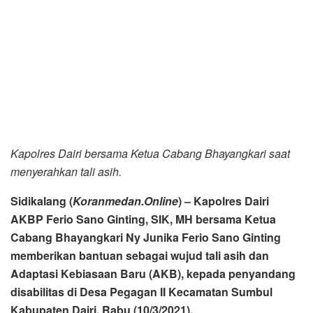
menyerahkan tali asih.
Sidikalang (
Koranmedan.Online
) – Kapolres Dairi
AKBP Ferio Sano Ginting, SIK, MH bersama Ketua
Cabang Bhayangkari Ny Junika Ferio Sano Ginting
memberikan bantuan sebagai wujud tali asih dan
Adaptasi Kebiasaan Baru (AKB), kepada penyandang
disabilitas di Desa Pegagan II Kecamatan Sumbul
Kabupaten Dairi, Rabu (10/3/2021).
Pemberian bantuan kepada tiga orang penyandang
disabilitas yakni Roy Sinaga (31), Roy Manalu (32) dan
Sehat Simbolon (12) turut dihadiri Kapolsek Sumbul AKP.
Dedy Syahputra Ginting, SH, beserta jajarannya dan
Kades Pegagan Julu II Kecamatan Sumbul. Bantuan
sembako yang diberikan berupa beras 10 Kg, telur 1
papan, minyak goreng 2 Kg, serta uang santunan.