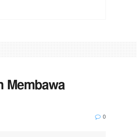
rah Membawa
0