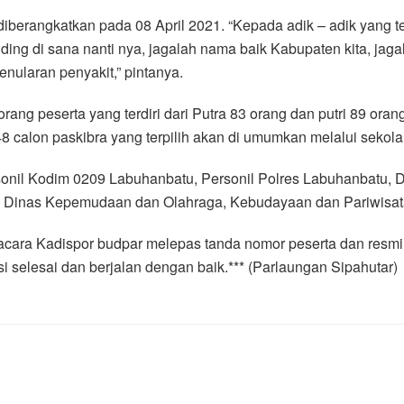
 diberangkatkan pada 08 April 2021. “Kepada adik – adik yang ter
ing di sana nanti nya, jagalah nama baik Kabupaten kita, jagala
enularan penyakit,” pintanya.
 orang peserta yang terdiri dari Putra 83 orang dan putri 89 ora
 calon paskibra yang terpilih akan di umumkan melalui sekola
rsonil Kodim 0209 Labuhanbatu, Personil Polres Labuhanbatu
a Dinas Kepemudaan dan Olahraga, Kebudayaan dan Pariwisa
 acara Kadispor budpar melepas tanda nomor peserta dan resmi
i selesai dan berjalan dengan baik.*** (Parlaungan Sipahutar)