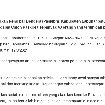
sukan Pengibar Bendera (Paskibra) Kabupaten Labuhanbatu 
dapat Calon Paskibra sebanyak 48 orang yang terdiri dari p
. Bupati Labuhanbatu Ir. H. Yusuf Siagian,MMA diwakili Plt.Ke
upaten Labuhanbatu Awaluddin Siagian,SPd di Gedung Olah
umat (19/3/2021).
r mengucapkan ribuan terimakasih kepada para pelatih, personi
kin dalam melaksanakan seleksi ini dari tahap awal sampai tah
sional dan menyingsingkan kepentingan pribadi dan kepentingan
kita sudah mendapat pilihan yang akan kita kirim ke Provinsi, ter
l hati, kalian harus lebih meningkatkan kemampuan di masa men