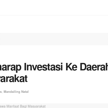
arap Investasi Ke Dae
arakat
s
,
Mandailing Natal