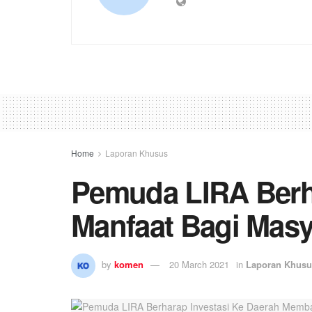
Home
Laporan Khusus
Pemuda LIRA Berh
Manfaat Bagi Masy
by
komen
20 March 2021
in
Laporan Khusu