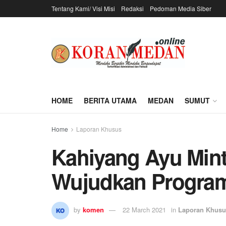
Tentang Kami/ Visi Misi
Redaksi
Pedoman Media Siber
HOME
BERITA UTAMA
MEDAN
SUMUT
Home
Laporan Khusus
Kahiyang Ayu Min
Wujudkan Program
by
komen
22 March 2021
in
Laporan Khusu