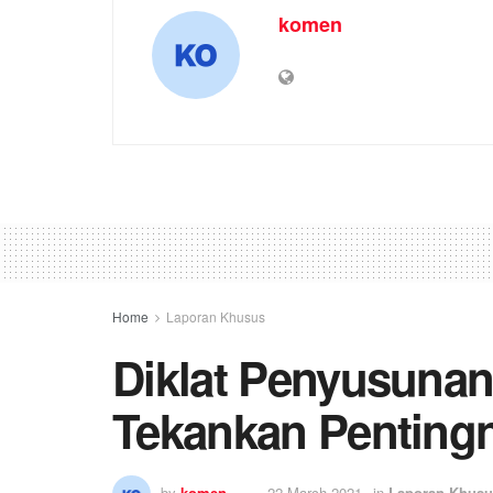
komen
Home
Laporan Khusus
Diklat Penyusunan
Tekankan Pentingny
by
komen
22 March 2021
in
Laporan Khusu