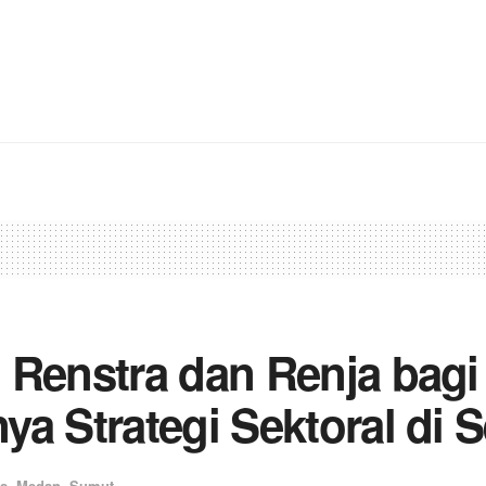
 Renstra dan Renja bagi
a Strategi Sektoral di 
s
,
Medan
,
Sumut