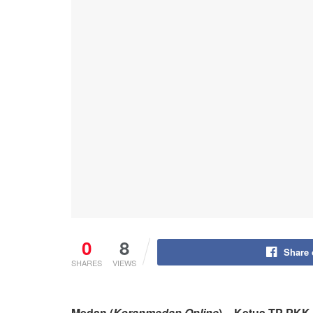
0
8
Share
SHARES
VIEWS
Medan (
Koranmedan.Online
) – Ketua TP PKK