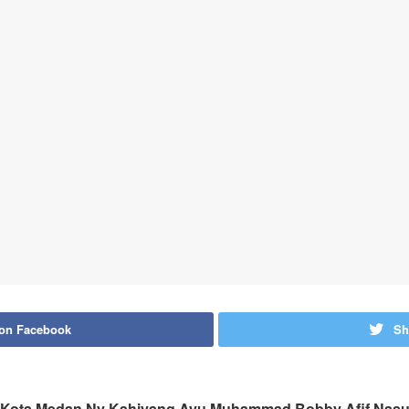
 on Facebook
Sh
 Kota Medan Ny Kahiyang Ayu Muhammad Bobby Afif Nasut