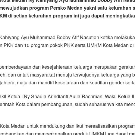
ewujudkan program Pemko Medan yakni satu kelurahan sat
di setiap kelurahan program ini juga dapat meningkatka
 Kahiyang Ayu Muhammad Bobby Afif Nasution ketika melakuk
n PKK dan 10 program pokok PKK serta UMKM Kota Medan di 
pemberdayaan dan kesejahteraan keluarga merupakan geraka
oleh, dan untuk masyarakat menuju terwujudnya keluarga yan
sejahtera, maju dan mandiri kesetaraan dan keadilan gender se
il Ketua I Ny Shaula Arindianti Aulia Rachman, Wakil Ketua II
erintah Kota dalam pembangunan, sudah seharusnya kita me
K Kota Medan untuk mendukung dan ikut merealisasikan prog
engembangkan dan memperkenalkan produk UMKM juga dapat me