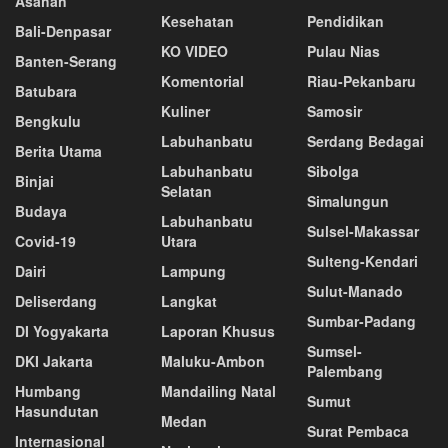
Asahan
Kesehatan
Pendidikan
Bali-Denpasar
KO VIDEO
Pulau Nias
Banten-Serang
Komentorial
Riau-Pekanbaru
Batubara
Kuliner
Samosir
Bengkulu
Labuhanbatu
Serdang Bedagai
Berita Utama
Labuhanbatu
Sibolga
Binjai
Selatan
Simalungun
Budaya
Labuhanbatu
Sulsel-Makassar
Covid-19
Utara
Sulteng-Kendari
Dairi
Lampung
Sulut-Manado
Deliserdang
Langkat
Sumbar-Padang
DI Yogyakarta
Laporan Khusus
Sumsel-
DKI Jakarta
Maluku-Ambon
Palembang
Humbang
Mandailing Natal
Sumut
Hasundutan
Medan
Surat Pembaca
Internasional