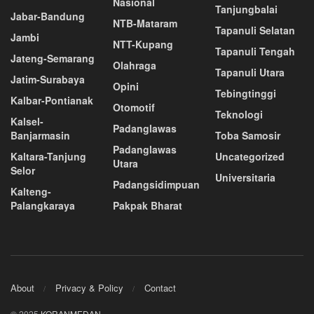
Nasional
Tanjungbalai
Jabar-Bandung
NTB-Mataram
Tapanuli Selatan
Jambi
NTT-Kupang
Tapanuli Tengah
Jateng-Semarang
Olahraga
Tapanuli Utara
Jatim-Surabaya
Opini
Tebingtinggi
Kalbar-Pontianak
Otomotif
Teknologi
Kalsel-
Padanglawas
Banjarmasin
Toba Samosir
Padanglawas
Kaltara-Tanjung
Uncategorized
Utara
Selor
Universitaria
Padangsidimpuan
Kalteng-
Palangkaraya
Pakpak Bharat
About
Privacy & Policy
Contact
© 2025
KORANMEDAN