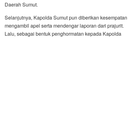
Daerah Sumut.
Selanjutnya, Kapolda Sumut pun diberikan kesempatan
mengambil apel serta mendengar laporan dari prajurit.
Lalu, sebagai bentuk penghormatan kepada Kapolda
Sumut dan Ketua Bhayangkara Daerah Sumut para prajurit
kemudian melaksanakan Parade Farawell.
Saat berada di Balai Prajurit Kodam I/BB, Kapolda Sumut
bersama Pangdam I/BB beserta seluruh PJU Poldasu dan
Kodam I/BB turut menyaksikan pemutaran video profil
prajurit TNI jajaran Kodam I/BB.
Dalam sambutannya, Pangdam I/BB, Mayjen TNI
Hasanuddin, mengucapkan terima kasih atas kedatangan
Kapolda Sumut beserta rombongan ke Kodam I/BB dalam
menjalin silaturahim yang selama ini sudah berjalan
dengan baik.