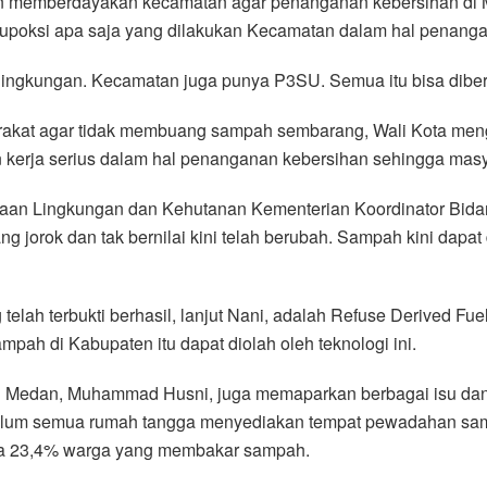
n memberdayakan kecamatan agar penanganan kebersihan di Meda
 tupoksi apa saja yang dilakukan Kecamatan dalam hal penang
 lingkungan. Kecamatan juga punya P3SU. Semua itu bisa diber
kat agar tidak membuang sampah sembarang, Wali Kota menging
 kerja serius dalam hal penanganan kebersihan sehingga masy
an Lingkungan dan Kehutanan Kementerian Koordinator Bidang
orok dan tak bernilai kini telah berubah. Sampah kini dapat 
lah terbukti berhasil, lanjut Nani, adalah Refuse Derived Fue
mpah di Kabupaten itu dapat diolah oleh teknologi ini.
an Medan, Muhammad Husni, juga memaparkan berbagai isu dan
elum semua rumah tangga menyediakan tempat pewadahan sa
 23,4% warga yang membakar sampah.