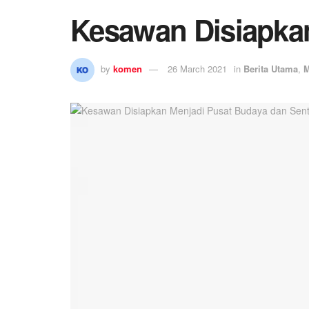
Kesawan Disiapkan
by
komen
26 March 2021
in
Berita Utama
,