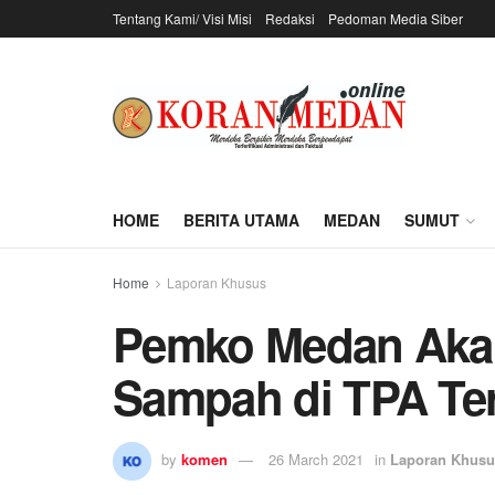
Tentang Kami/ Visi Misi
Redaksi
Pedoman Media Siber
HOME
BERITA UTAMA
MEDAN
SUMUT
Home
Laporan Khusus
Pemko Medan Akan
Sampah di TPA Te
by
komen
26 March 2021
in
Laporan Khusu