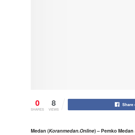
0
8
Share
SHARES
VIEWS
Medan (
Koranmedan.Online
) – Pemko Medan 