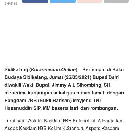
SHARES
Sidikalang (
Koranmedan.Online
) – Bertempat di Balai
Budaya Sidikalang, Jumat (26/03/2021) Bupati Dairi
diwakili Wakil Bupati Jimmy A.L Sihombing, SH
menerima kunjungan sekaligus ramah tamah dengan
Pangdam I/BB (Bukit Barisan) Mayjend TNI
Hasanuddin SIP, MM beserta istri dan rombongan.
Turut hadir Asintel Kasdam I/BB Kolonel Inf. A.Panjaitan,
Asops Kasdam I/BB Kol.Inf K.Sianturi, Aspers Kasdam
I/BB Kol. Kav Berto P. Capah, Kakasdam I/BB Kol.Ckm dr.
Machmud Yunus Sp.B, Danrem 023 Kawal Samudera Kol
Inf. Febriel Sikumbang SH, MM, Dandim 0206 Dairi Letkol
Adietya Y. Nurtono SH, Kapolres Dairi AKBP Ferio Sano
Ginting S.IK.MH, Ketua DPRD Sabam Sibarani, Tokoh
Agama dan Tokoh Masyarakat.