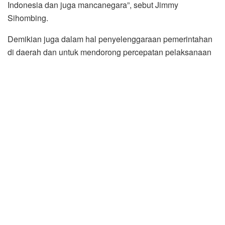
dan elemen masyarakat baik dari sisi infrastruktur
sehingga penyelenggaraan pemerintah dapat berjalan
dengan baik.
Terkait Pandemi Covid-19 kata Wakil Bupati, dalam
penanganannya di Kabupaten Dairi senantiasa mendapat
support serta dukungan dari segenap unsur Forkopimda
termasuk TNI yang terwujud dalam gugus tugas dan
tindakan bersama di lapangan.
Sementara Pangdam I/BB Mayjend TNI Hasanuddin, SIP,
MM dalam sambutannya mengatakan, Kabupaten Dairi
memang sangat sejuk. “Saya merasa sangat terhormat dan
bangga atas heterogen dan pluralis yang ada di kabupaten
Dairi ini. Kesatuan dan keanekaragaman itu tetap kita jaga
serta tetaplah bersinergi agar kita mampu bergerak maju,”
kata Pangdam.