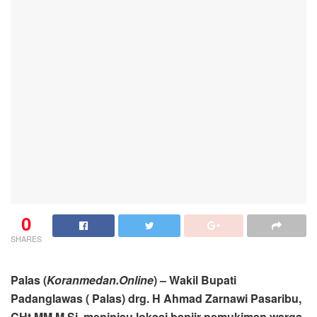
0
SHARES
Palas (
Koranmedan.Online
) – Wakil Bupati
Padanglawas ( Palas) drg. H Ahmad Zarnawi Pasaribu,
CHt.MM.M.Si meninjau lokasi banjir pemukiman warga