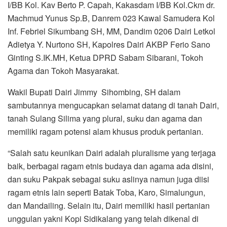
Wakil Bupati Dairi Jimmy Sihombing, SH dalam
sambutannya mengucapkan selamat datang di tanah Dairi,
tanah Sulang Silima yang plural, suku dan agama dan
memiliki ragam potensi alam khusus produk pertanian.
“Salah satu keunikan Dairi adalah pluralisme yang terjaga
baik, berbagai ragam etnis budaya dan agama ada disini,
dan suku Pakpak sebagai suku aslinya namun juga diisi
ragam etnis lain seperti Batak Toba, Karo, Simalungun,
dan Mandailing. Selain itu, Dairi memiliki hasil pertanian
unggulan yakni Kopi Sidikalang yang telah dikenal di
Indonesia dan juga mancanegara”, sebut Jimmy
Sihombing.
Demikian juga dalam hal penyelenggaraan pemerintahan
di daerah dan untuk mendorong percepatan pelaksanaan
pembangunan di Kabupaten Dairi, pemerintah daerah
mendapat dukungan penuh dari pihak Kodim 0206 Dairi