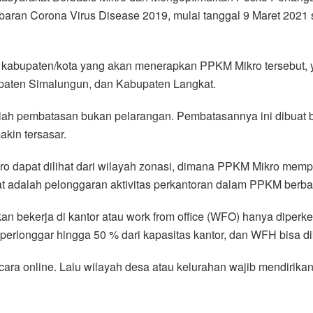
ran Corona Virus Disease 2019, mulai tanggal 9 Maret 2021 
 kabupaten/kota yang akan menerapkan PPKM Mikro tersebut, y
paten Simalungun, dan Kabupaten Langkat.
lah pembatasan bukan pelarangan. Pembatasannya ini dibuat 
kin tersasar.
apat dilihat dari wilayah zonasi, dimana PPKM Mikro memper
hat adalah pelonggaran aktivitas perkantoran dalam PPKM berba
ekerja di kantor atau work from office (WFO) hanya diperke
erlonggar hingga 50 % dari kapasitas kantor, dan WFH bisa d
ra online. Lalu wilayah desa atau kelurahan wajib mendirikan 