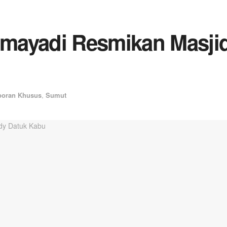
mayadi Resmikan Masji
poran Khusus
,
Sumut