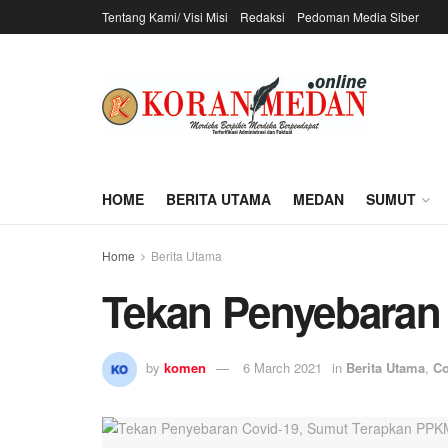
Tentang Kami/ Visi Misi
Redaksi
Pedoman Media Siber
HOME
BERITA UTAMA
MEDAN
SUMUT
Home
Berita Utama
Tekan Penyebaran
by
komen
6 March 2021
in
Berita Utama
,
Co