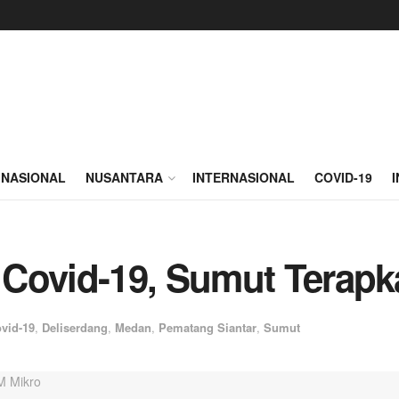
NASIONAL
NUSANTARA
INTERNASIONAL
COVID-19
 Covid-19, Sumut Terap
vid-19
,
Deliserdang
,
Medan
,
Pematang Siantar
,
Sumut