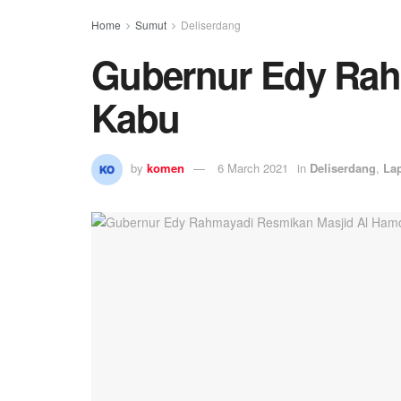
Home
Sumut
Deliserdang
Gubernur Edy Rah
Kabu
by
komen
6 March 2021
in
Deliserdang
,
La