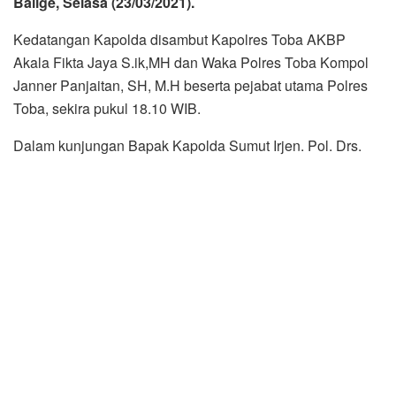
Balige, Selasa (23/03/2021).
Kedatangan Kapolda disambut Kapolres Toba AKBP
Akala Fikta Jaya S.ik,MH dan Waka Polres Toba Kompol
Janner Panjaitan, SH, M.H beserta pejabat utama Polres
Toba, sekira pukul 18.10 WIB.
Dalam kunjungan Bapak Kapolda Sumut Irjen. Pol. Drs.
R.Z Panca Putra Simanjuntak, M.Si mengecek kesiap
Siagaan Polres Toba dalm tugas sehari-hari personil dan
melakukan Pengecekan Sel Tahanan dan Ruangan serta
Asrama Polres Toba.
Kapolda Sumut Irjen. Pol. Drs. R.Z Panca Putra
Simanjuntak, M.Si beserta Rombongan sekaligus
memberikan Arahan dan bimbingan terhadap para Pejabat
utama Polres Toba terkait dengan langkah langkah yang
harus dilakukan oleh Polri dalam penanganan Covid 19
serta pengamanan pelaksanaan Vaksinasi di wilayah