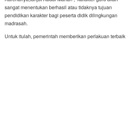
sangat menentukan berhasil atau tidaknya tujuan
pendidikan karakter bagi peserta didik dilingkungan
madrasah.
Untuk itulah, pemerintah memberikan perlakuan terbaik
kepada para guru. Di antaranya adalah dari segi
kesejahteraannya, katanya.
Menurut Kakan Kemenag , kebijakan ini tentunya tidak
diberikan begitu saja. Guru harus dapat memenuhi
beberapa persyaratan baik bagi mereka PNS maupun Non
PNS.
Dengan diberikannya tunjangan profesi yang ditujukan
agar guru terpacu untuk selalu meningkatkan
kompetensinya, sebutnya.
Abdul Manan berharap, guru – guru di