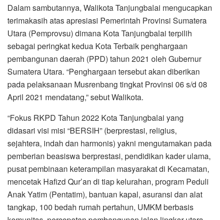
Dalam sambutannya, Walikota Tanjungbalai mengucapkan
terimakasih atas apresiasi Pemerintah Provinsi Sumatera
Utara (Pemprovsu) dimana Kota Tanjungbalai terpilih
sebagai peringkat kedua Kota Terbaik penghargaan
pembangunan daerah (PPD) tahun 2021 oleh Gubernur
Sumatera Utara. “Penghargaan tersebut akan diberikan
pada pelaksanaan Musrenbang tingkat Provinsi 06 s/d 08
April 2021 mendatang,” sebut Walikota.
“Fokus RKPD Tahun 2022 Kota Tanjungbalai yang
didasari visi misi “BERSIH” (berprestasi, religius,
sejahtera, indah dan harmonis) yakni mengutamakan pada
pemberian beasiswa berprestasi, pendidikan kader ulama,
pusat pembinaan keterampilan masyarakat di Kecamatan,
mencetak Hafizd Qur’an di tiap kelurahan, program Peduli
Anak Yatim (Pentatim), bantuan kapal, asuransi dan alat
tangkap, 100 bedah rumah pertahun, UMKM berbasis
komunitas, percepatan pembangunan jalan lingkar utara,