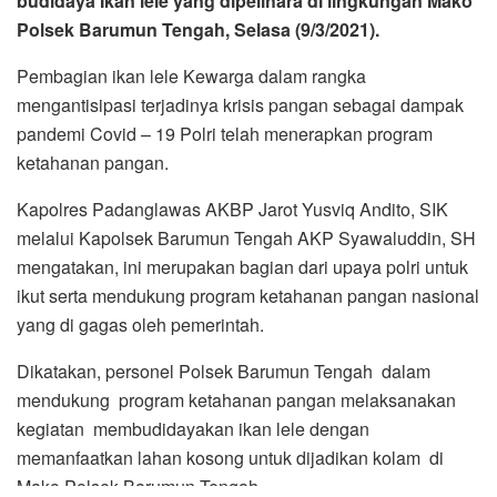
mengatakan, ini merupakan bagian dari upaya polri untuk
ikut serta mendukung program ketahanan pangan nasional
yang di gagas oleh pemerintah.
Dikatakan, personel Polsek Barumun Tengah dalam
mendukung program ketahanan pangan melaksanakan
kegiatan membudidayakan ikan lele dengan
memanfaatkan lahan kosong untuk dijadikan kolam di
Mako Polsek Barumun Tengah.
“Hasil budidaya ikan lele telah menuai hasil panennya
dan telah di bagikan ke masyarakat di sekitar Mako
Polsek Barumun Tengah , PHL Polsek dan personel
polsek Barumun Tengah,” kata Syawaluddin.
Lebih lanjut , Kapolsek menjelaskan, secara bersama -
sama hari ini semua personel melakukan pemanenan hasil
budidaya ikan lele program ketahanan pangan tersebut.