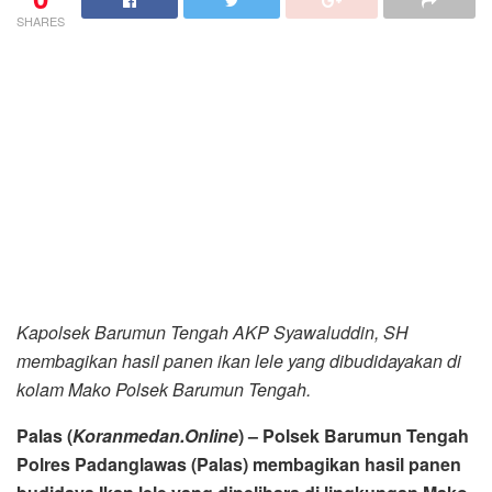
SHARES
Kapolsek Barumun Tengah AKP Syawaluddin, SH
membagikan hasil panen ikan lele yang dibudidayakan di
kolam Mako Polsek Barumun Tengah.
Palas (
Koranmedan.Online
) – Polsek Barumun Tengah
Polres Padanglawas (Palas) membagikan hasil panen
budidaya Ikan lele yang dipelihara di lingkungan Mako
Polsek Barumun Tengah, Selasa (9/3/2021).
Pembagian ikan lele Kewarga dalam rangka
mengantisipasi terjadinya krisis pangan sebagai dampak
pandemi Covid – 19 Polri telah menerapkan program
ketahanan pangan.
Kapolres Padanglawas AKBP Jarot Yusviq Andito, SIK
melalui Kapolsek Barumun Tengah AKP Syawaluddin, SH