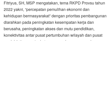
Fitriyus, SH, MSP mengatakan, tema RKPD Provsu tahun
2022 yakni, “percepatan pemulihan ekonomi dan
kehidupan bermasyarakat” dengan prioritas pembangunan
diarahkan pada peningkatan kesempatan kerja dan
berusaha, peningkatan akses dan mutu pendidikan,
konektivitas antar pusat pertumbuhan wilayah dan pusat
produktivitas, peningkatan sarana dan prasarana layanan
kesehatan, peningkatan nilai tambah sektor agraris,
peningkatan nilai tambah sektor pariwisata, peningkatan
pelayanan sosial kemasyarakatan dan olahraga, reformasi
birokrasi, tata kelola pemerintahan dan layanan publik.
Sejalan dengan hal itu Pemerintah Provsu menetapkan
target sasaran makro pembangunan Provsu di tahun 2022
yakni pencapaian target pertumbuhan ekonomi sebesar
5,20 persen, penurunan angka pengangguran terbuka
menjadi 6,72 persen, penurunan angka kemiskinan
menjadi 8,40 persen, IPM meningkat menjadi 72,57, Gini