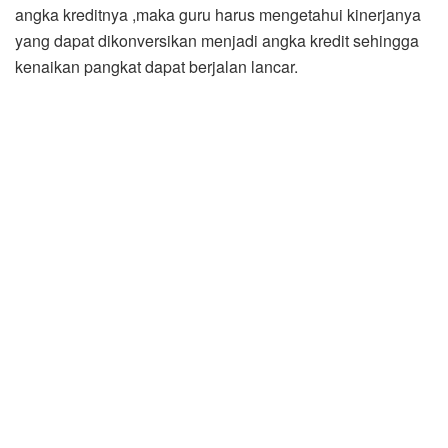
angka kreditnya ,maka guru harus mengetahui kinerjanya
yang dapat dikonversikan menjadi angka kredit sehingga
kenaikan pangkat dapat berjalan lancar.
“Penilaian ini pada dasarnya merupakan upaya
peningkatan pelayanan kepangkatan kepada aparatur
pemerintah dengan kualifikasi jabatan fungsional guru
,”kata Wabup Zarnawi.
Wabup berharap, pelaksanaan pelatihan dapat
meningkatkan pemahaman dan kemampuan teknis PNS
jabatan fungsional dalam kepangkatan dan penilaian
angka kredit khususnya bagi tenaga fungsional guru.
Peserta yang mengikuti pendidikan dan pelatihan ini ,kata
Wabup berharap , dapat memberikan ilmunya kepada guru
-guru lain yang ada di sekolah masing -masing.
“Saya yakin kedepan tidak ada lagi alasan pangkat guru