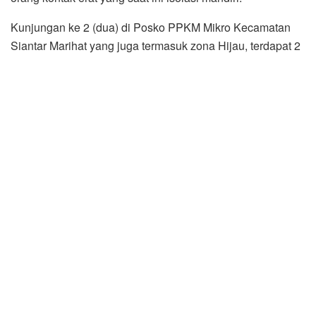
Kunjungan ke 2 (dua) di Posko PPKM Mikro Kecamatan
Siantar Marihat yang juga termasuk zona Hijau, terdapat 2
(dua) orang Positif Covid-19 di Kelurahan Suka Maju 1
(satu) orang dan Kelurahan Pardamian 1 orang tambah 1
(satu) orang Isolasi.
Kunjungan ke 3 (tiga) di Posko PPKM Mikro Kecamatan
Siantar Sitalasari yang juga termasuk zona Hijau, terdapat
2 (dua) orang positif Covid-19 di Kelurahan Bah Kapul 1
(satu) orang dan Kelurahan Setia Negara 1 (satu) orang
Dalam sambutannya, Kapolres Pematangsiantar
menyampaikan kepada petugas posko agar data posko
setiap harinya segera dilaporkan kepada saya, sebagai
bahan laporan kepada satuan atas, begitu juga agar
Camat dan Kapolsek berikut Bhabinkamtibmas dan
Babinsa selalu bersinergi untuk tetap memantau kegiatan