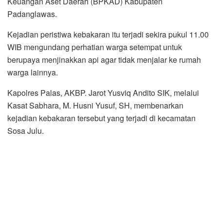
Keuangan Aset Daerah (BPKAD) Kabupaten
Padanglawas.
Kejadian peristiwa kebakaran itu terjadi sekira pukul 11.00
WIB mengundang perhatian warga setempat untuk
berupaya menjinakkan api agar tidak menjalar ke rumah
warga lainnya.
Kapolres Palas, AKBP. Jarot Yusviq Andito SIK, melalui
Kasat Sabhara, M. Husni Yusuf, SH, membenarkan
kejadian kebakaran tersebut yang terjadi di kecamatan
Sosa Julu.
Dijelaskan, dua unit bangunan permanen dan satu unit
gudang terbuat dari kayu hangus terbakar disebakan
tabung gas meledak.
“Beruntung tidak ada korban jiwa, namun kerugian materi
ditaksir sekitar Rp 500 juta”, kata Kasat Sabhara Yusuf.