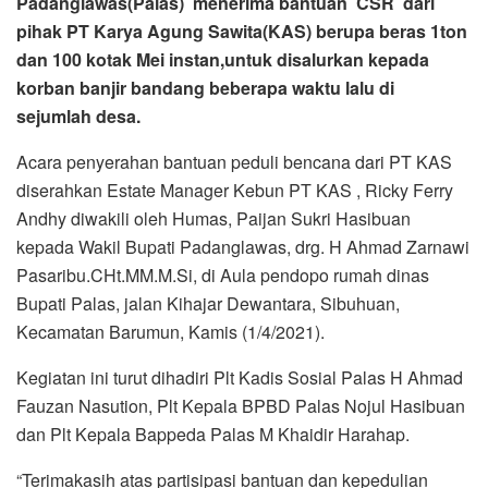
Padanglawas(Palas) menerima bantuan CSR dari
pihak PT Karya Agung Sawita(KAS) berupa beras 1ton
dan 100 kotak Mei instan,untuk disalurkan kepada
korban banjir bandang beberapa waktu lalu di
sejumlah desa.
Acara penyerahan bantuan peduli bencana dari PT KAS
diserahkan Estate Manager Kebun PT KAS , Ricky Ferry
Andhy diwakili oleh Humas, Paijan Sukri Hasibuan
kepada Wakil Bupati Padanglawas, drg. H Ahmad Zarnawi
Pasaribu.CHt.MM.M.Si, di Aula pendopo rumah dinas
Bupati Palas, jalan Kihajar Dewantara, Sibuhuan,
Kecamatan Barumun, Kamis (1/4/2021).
Kegiatan ini turut dihadiri Plt Kadis Sosial Palas H Ahmad
Fauzan Nasution, Plt Kepala BPBD Palas Nojul Hasibuan
dan Plt Kepala Bappeda Palas M Khaidir Harahap.
“Terimakasih atas partisipasi bantuan dan kepedulian