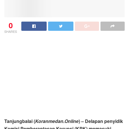
0
SHARES
Tanjungbalai (
Koranmedan.Online
) – Delapan penyidik
Komisi Pemberantasan Korupsi (KPK) memasuki