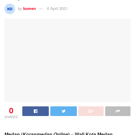
by
komen
6 April 2021
0
SHARES
Medan (
Koranmedan.Online
) – Wali Kota Medan,