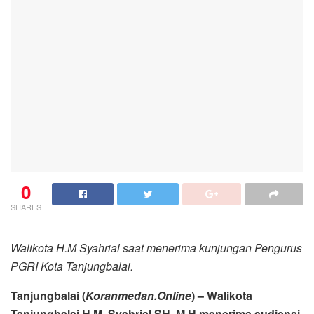
0
SHARES
Walikota H.M Syahrial saat menerima kunjungan Pengurus
PGRI Kota Tanjungbalai.
Tanjungbalai (
Koranmedan.Online
) – Walikota
Tanjungbalai H.M. Syahrial,SH.,M.H menerima audiensi