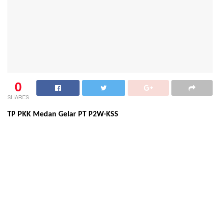
0
SHARES
TP PKK Medan Gelar PT P2W-KSS
MEDAN: koranmedan.com
Tim Penggerak Pemberdayaan Kesejahteraan Keluarga (TP PKK)
bekerja sama dengan Dinas Pemberdayaan Perempuan,
Perlindungan Anak, dan Pemberdayaan Masyarakat Kota
Medan menggelar Pembinaan Kelurahan Program Terpadu
Peningkatan Peranan Wanita Keluarga Sehat Sejahtera (PT
P2W-KSS), Kamis (30/9/2021) di aula Kelurahan Paya Pasir,
Medan Marelan.