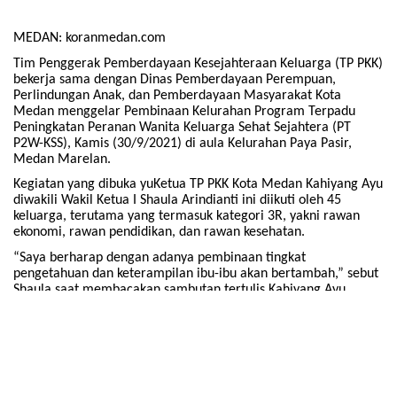
Kegiatan yang dibuka yuKetua TP PKK Kota Medan Kahiyang Ayu
diwakili Wakil Ketua I Shaula Arindianti ini diikuti oleh 45
keluarga, terutama yang termasuk kategori 3R, yakni rawan
ekonomi, rawan pendidikan, dan rawan kesehatan.
“Saya berharap dengan adanya pembinaan tingkat
pengetahuan dan keterampilan ibu-ibu akan bertambah,” sebut
Shaula saat membacakan sambutan tertulis Kahiyang Ayu.
Dalam kegiatan yang turut dihadiri Kepala Dinas Pemberdayaan
Perempuan, Perlindungan Anak, dan Pemberdayaan
Masyarakat Kota Medan Edliaty dan segenap pengurus TP PKK
Medan, Kecamatan Medan Marelan, dan Kelurahan Paya Pasir
itu, Shaula menyebutkan, dengan adanya pembinaan ini
pengetahuan dan keterampilan peserta akan meningkat.
“Pengetahuan dan keterampilan hendaknya dapat diterapkan
diberbagai kegiatan yang belum dilaksanakan, terutama yang
berkaitan dengan penataan rumah, saluran pembuangan air
limbah, penataan pekarangan, lingkungan bersih dan sehat,
serta penerapan 10 Program Pokok PKK,” ujarnya.
Terkait bantuan maupun pelatihan yang telah diikuti warga
binaan, ketua warga binaan diingatkan agar mencatat dan
mendokumentasikannya lengkap dengan jadwal kegiatan yang
diikuti dalam Buku Pegangan Ketua Kelompok Binaan PT P2W