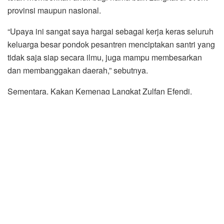
provinsi maupun nasional.
“Upaya ini sangat saya hargai sebagai kerja keras seluruh
keluarga besar pondok pesantren menciptakan santri yang
tidak saja siap secara ilmu, juga mampu membesarkan
dan membanggakan daerah,” sebutnya.
Sementara, Kakan Kemenag Langkat Zulfan Efendi,
mengucapkan trimakasih kepada Pemkab Langkat dan
seluruh jajaran, yang telah memberikan bantuan dan
memfasilitasi pelaksanaan peringatan hari Santri Nasional
tingkat Kabupaten Langkat.
Zulfan juga menjelaskan, sejak di tetapkannya hari santri
pada 22 Oktober melalui keputusan Presiden No.22 tahun
2015. Maka setiap tahunnya secara nasional di peringati
hari santri sebagai wujud resolusi jihat dalam
mempertahankan kemerdekaan Indonesia.