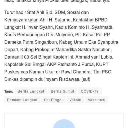
tetap terlaksananya Prokes oleh petugas,” sebutnya.
Turut hadir Staf Ahli Bid. SDM, Sosial dan
Kemasyarakatan Ahli H. Sujarno, Kahlakhar BPBD
Langkat H. Irwan Syahri, Kadis Kominfo H. Syahmadi,
Kadis Perhubungan Drs. Mulyono, Plt. Kasat Pol PP
Dameka Putra Singaribun, Kabag Umum Eka Syahputra
Depari, Kabag Prokopim Mahardika Sastra Nasution,
Danramil 03 Sei Bingai Kapten Inf. Ahmad yani Lubis,
Kapolsek Sei Bingai AKP Rismanto J Purba, KUPT
Puskesmas Namun Ukur dr Rawi Chandra, Tim PSC
Dinkes dipimpin dr. Irsyam Risdawati. (suf)
Tags:
Berita Langkat
Berita Sumut
COVID-19
Pemkab Langkat
Sei Bingai
Vaksin
Vaksinasi