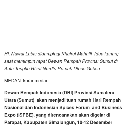
saat memimpin rapat Dewan Rempah Provinsi Sumut di
Aula Tengku Rizal Nurdin Rumah Dinas Gubsu.
MEDAN: koranmedan
Dewan Rempah Indonesia (DRI) Provinsi Sumatera
Utara (Sumut) akan menjadi tuan rumah Hari Rempah
Nasional dan Indonesian Spices Forum and Business
Expo (ISFBE), yang direncanakan akan digelar di
Parapat, Kabupaten Simalungun, 10-12 Desember
2021.
Hal tersebut disampaikan Ketua Tim Penggerak
Pemberdayaan dan Kesejahteraan Keluarga (TP-PKK)
Sumatera Utara (Sumut) Hj. Nawal Lubis selaku Ketua DRI
Sumut, saat memimpin Rapat Pleno DRI Sumut periode
2021-2025 di Aula Tengku Rizal Nurdin, Rumah Dinas
Gubernur, Jalan Jenderal Sudirman Nomor 41, Medan,