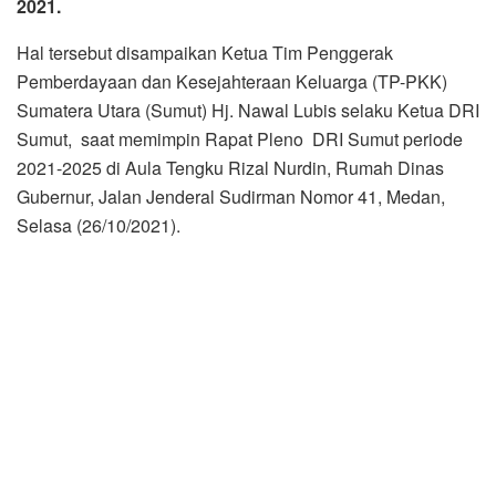
Selasa (26/10/2021).
Rencananya acara tersebut akan diisi berbagai kegiatan
yang bertujuan meningkatkan daya saing dan nilai tambah
komoditas rempah. Antara lain, klinik ekspor rempah dan
turunannya, temu bisnis, pameran, dukungan pariwisata
serta publikasi.
Nawal berharap, dengan dipercayanya Sumut sebagai
tuan rumah, akan mampu mengembalikan kejayaan
komoditas perkebunan, termasuk tanaman rempah yang
dulunya menjadi primadona ekspor pertanian dari Sumut.
“Era kejayaan rempah harus dikembalikan lagi di masa
kini,” ujar Nawal.
Disampaikan juga, hadirnya DRI Sumut antara lain
bertujuan untuk meningkatkan daya saing produk rempah
dan herbal serta turunannya, sehingga nantinya