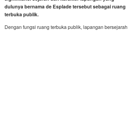
berkumpul sekaligus menikmatinya sebagai RTH maupun
cagar budaya. Oleh karenanya Bobby Nasution berupaya
agar revitalisasi dapat dilakukan secepatnya.
“Revitalisasi Lapangan Merdeka ini akan dikembalikan
fungsinya seperti awal sebagai ruang terbuka hijau. Untuk
itu revitalisasi Lapangan Merdeka akan mengusung
konsep hijau,” kata Bobby Nasution seraya menegaskan,
revitalisasi yang dilakukan untuk menyahuti suara
masyarakat. “Kami mendengar masyarakat ingin Lapangan
Merdeka dikembalikan sebagai RTH dan cagar budaya.
Suara masyarakat kami jalankan,” imbuhnya.
Revitalisasi Lapangan Merdeka yang akan dilakukan
Bobby Nasution sesuai janji kampanyenya dulu
mendapatkan sambutan positif dan dukungan penuh dari
Dr. Shafwan Hadi Umry, budayawan sekaligus Sastrawan
Kota Medan saat dihubungi Staf Diskominfo Medan baru-