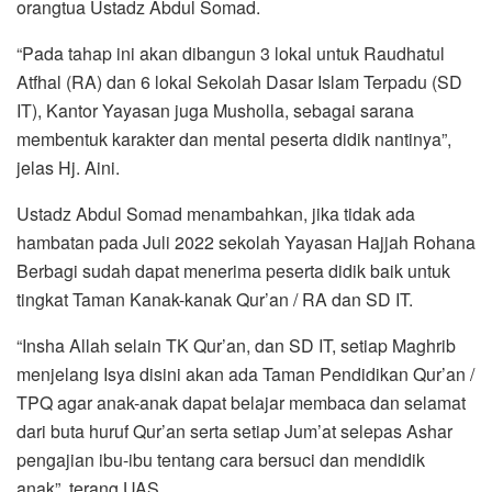
orangtua Ustadz Abdul Somad.
“Pada tahap ini akan dibangun 3 lokal untuk Raudhatul
Atfhal (RA) dan 6 lokal Sekolah Dasar Islam Terpadu (SD
IT), Kantor Yayasan juga Musholla, sebagai sarana
membentuk karakter dan mental peserta didik nantinya”,
jelas Hj. Aini.
Ustadz Abdul Somad menambahkan, jika tidak ada
hambatan pada Juli 2022 sekolah Yayasan Hajjah Rohana
Berbagi sudah dapat menerima peserta didik baik untuk
tingkat Taman Kanak-kanak Qur’an / RA dan SD IT.
“Insha Allah selain TK Qur’an, dan SD IT, setiap Maghrib
menjelang Isya disini akan ada Taman Pendidikan Qur’an /
TPQ agar anak-anak dapat belajar membaca dan selamat
dari buta huruf Qur’an serta setiap Jum’at selepas Ashar
pengajian ibu-ibu tentang cara bersuci dan mendidik
anak”, terang UAS.