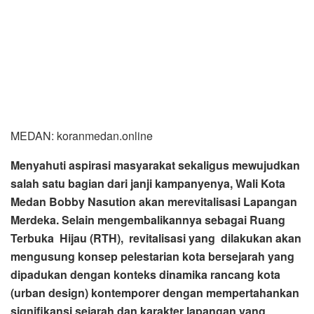
Menyahuti aspirasi masyarakat sekaligus mewujudkan
salah satu bagian dari janji kampanyenya, Wali Kota
Medan Bobby Nasution akan merevitalisasi Lapangan
Merdeka. Selain mengembalikannya sebagai Ruang
Terbuka Hijau (RTH), revitalisasi yang dilakukan akan
mengusung konsep pelestarian kota bersejarah yang
dipadukan dengan konteks dinamika rancang kota
(urban design) kontemporer dengan mempertahankan
signifikansi sejarah dan karakter lapangan yang
dulunya bernama de Esplade tersebut sebagai ruang
terbuka publik.
Dengan fungsi ruang terbuka publik, lapangan bersejarah
itu diharapkan dapat menjadi pemersatu masyarakat Kota
Medan. Meski berlatarbelakang berbagai etnis namun
semua nantinya pasca revitalisasi yang dilakukan dapat
memanfaatkan Lapangan Merdeka menjadi tempat