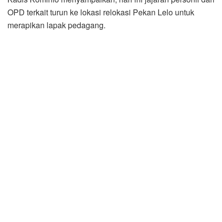
OPD terkait turun ke lokasi relokasi Pekan Lelo untuk
merapikan lapak pedagang.
“Tadi personil dari Satpol-PP diturunkan untuk memasang
terpal dan juga membersihkan areal pasar agar lebih
tertata dan terlihat rapi. Ini adalah lanjutan dari bentuk
perhatian Pemkab Sergai terhadap para pedagang yang
direlokasi,” terangnya.
Ia merinci, sesuai informasi yang diperoleh dari Sekretaris
Dinas Perindag Roy S. Pane, saat ini total ada 11 blok
lapak yang total bisa menampung sekitar 185 pedagang.
Tentunya bagi pedagang Pekan Lelo yang berdagang di
lapak-lapak tersebut tidak akan dikenai biaya sewa
sepeser pun.
“Relokasi ini punya banyak tujuan. Mulai dari penegakan
Perda hingga usaha menata Sei Rampah sebagai wajah