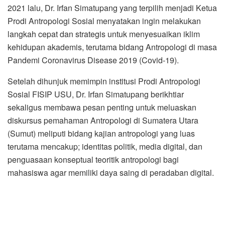
2021 lalu, Dr. Irfan Simatupang yang terpilih menjadi Ketua
Prodi Antropologi Sosial menyatakan ingin melakukan
langkah cepat dan strategis untuk menyesuaikan iklim
kehidupan akademis, terutama bidang Antropologi di masa
Pandemi Coronavirus Disease 2019 (Covid-19).
Setelah dihunjuk memimpin institusi Prodi Antropologi
Sosial FISIP USU, Dr. Irfan Simatupang berikhtiar
sekaligus membawa pesan penting untuk meluaskan
diskursus pemahaman Antropologi di Sumatera Utara
(Sumut) meliputi bidang kajian antropologi yang luas
terutama mencakup; identitas politik, media digital, dan
penguasaan konseptual teoritik antropologi bagi
mahasiswa agar memiliki daya saing di peradaban digital.
Kemudian penyesuaian terhadap isu kultural pada dimensi
perkotaan, khususnya di Sumut menjadi target capaian
yang harus dapat diraih pada masa kepempinan dirinya