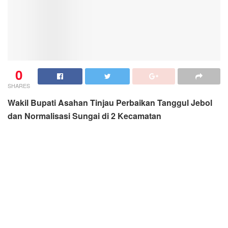
0
SHARES
Wakil Bupati Asahan Tinjau Perbaikan Tanggul Jebol
dan Normalisasi Sungai di 2 Kecamatan
KISARAN: koranmedan.com
Wakil Bupati Asahan Taufik Zainal Abidin, S.Sos., M.Si
didampingi Kepala Unit Pelaksana Teknis Dinas PUPR
dan Kepala Bidang Binamarga melakukan peninjauan
terkait perbaikan tanggul yang jebol di Desa Suka
Makmur, Kecamatan Pulo Bandring dan normalisasi