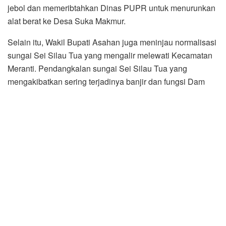
Di Dam Alam Bali, Desa Silau Maraja
Kecamatan Setia Janji, Pemerintah Kabupaten Asahan
melalui Dinas PUPR menurunkan alat berat untuk
melakukan pengerukan normalisasi sungai. Pengerjaan
tersebut juga di bantu dari swadaya masyarakat.
Di sela peninjauan, Taufik mengatakan kegiatan yang
dilakukan merupakan tindak lanjut dalam mengatasi
permasalahan banjir di wilayah Kabupaten Asahan.
“Kita sengaja turun ke lapangan untuk melihat langsung
titik-titik yang menjadi penyebab terjadinya banjir apabila
curah hujan tinggi sehingga normalisasi saluran air ini
tepat sasaran,” tegas Taufik.
Masyarakat mengucapkan terima kasih kepada
Pemerintah Kabupaten Asahan terkait kegiatan tersebut.
Masyarakat di Desa Suka Makmur, Kecamatan Pulo