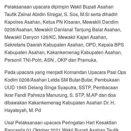
Pelaksanaan upacara dipimpin Wakil Bupati Asahan
Taufik Zainal Abidin Siregar, S. Sos, M.Si serta dihadiri
Kapolres Asahan, Ketua PN Kisaran, Mewakili Dandim
0208/Asahan, Mewakili Danlanal Tanjung Balai Asahan,
Mewakil Danyon 126/KC, Mewakil Kajari Asahan,
Sekretaris Daerah Kabupaten Asahan, OPD, Kepala BPS
Kabupaten Asahan, Kakankemenag Kabupaten Asahan,
Personil TNI-Polri, ASN , OKP dan Pramuka.
Pada upacara yang menjadi Komandan Upacara Pasi Ops
Kodim 0208/Asahan Letda SM Butar-Butar, Pembukaan
UUD 1945 Delang Singa Syaputra, SSTP, Pembacaan
ikrar Fandi Pahreza Manurung, S. STP, M.AP dan doa
dibawakan Kakankemenag Kabupaten Asahan Dr. H.
Hayatsyah, M. Pd
Usai Pelaksanaan upacara Peringatan Hari Kesaktian
Pancasila 01 Oktober 2021 Wakil Bupati Asahan Taufik