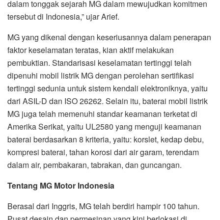
dari ASIL-D dan ISO 26262. Selain itu, baterai mobil listrik
MG juga telah memenuhi standar keamanan terketat di
Amerika Serikat, yaitu UL2580 yang menguji keamanan
baterai berdasarkan 8 kriteria, yaitu: korslet, kedap debu,
kompresi baterai, tahan korosi dari air garam, terendam
dalam air, pembakaran, tabrakan, dan guncangan.
Tentang MG Motor Indonesia
Berasal dari Inggris, MG telah berdiri hampir 100 tahun.
Pusat desain dan permesinan yang kini berlokasi di
London secara konsisten menawarkan Brit Dynamic, yaitu
rangkaian keunggulan standar pengalaman berkendara
yang meliputi desain khas Inggris, handling penuh presisi,
tenaga terdepan, dan keselamatan tanpa kompromi.
Kini MG dapat dinikmati di Indonesia dengan mengakses
16 titik outlet resmi yang tersebar di wilayah Medan,