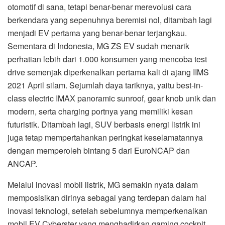
class electric IMAX panoramic sunroof, gear knob unik dan
modern, serta charging portnya yang memiliki kesan
futuristik. Ditambah lagi, SUV berbasis energi listrik ini
juga tetap mempertahankan peringkat keselamatannya
dengan memperoleh bintang 5 dari EuroNCAP dan
ANCAP.
Melalui inovasi mobil listrik, MG semakin nyata dalam
memposisikan dirinya sebagai yang terdepan dalam hal
inovasi teknologi, setelah sebelumnya memperkenalkan
mobil EV Cyberster yang menghadirkan gaming cockpit
berkekuatan konektivitas 5G, memiliki daya tempuh hingga
800 km atas penggunaan teknologi module-free battery
(CTP), hingga mampu berakselerasi dari 0-100 km kurang
dari 3 detik.
“Gaya hidup konsumen yang semakin modern menjadi
pendorong konsistensi MG dalam mengembangkan desain