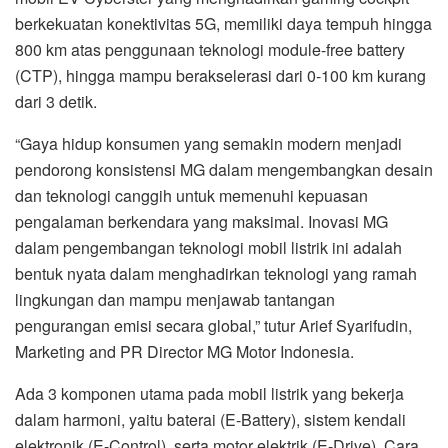
dan teknologi canggih untuk memenuhi kepuasan
pengalaman berkendara yang maksimal. Inovasi MG
dalam pengembangan teknologi mobil listrik ini adalah
bentuk nyata dalam menghadirkan teknologi yang ramah
lingkungan dan mampu menjawab tantangan
pengurangan emisi secara global,” tutur Arief Syarifudin,
Marketing and PR Director MG Motor Indonesia.
Ada 3 komponen utama pada mobil listrik yang bekerja
dalam harmoni, yaitu baterai (E-Battery), sistem kendali
elektronik (E-Control), serta motor elektrik (E-Drive). Cara
kerjanya cukup sederhana: baterai sebagai sumber daya
elektrik mampu mengantarkan daya pada motor elektrik
yang bertugas untuk menggerakkan mobil, sementara
sistem kendali elektronik mengatur keseluruhan operasi.
Sementara itu, MG terus melakukan pengembangan pada
teknologi inovatif ini dengan menerapkan desain Hairpin
Winding pada motor elektriknya agar mampu mengurangi