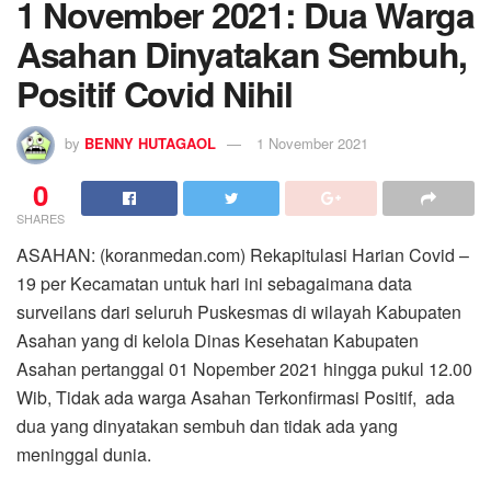
SHARES
ASAHAN: (koranmedan.com) Rekapitulasi Harian Covid –
19 per Kecamatan untuk hari ini sebagaimana data
surveilans dari seluruh Puskesmas di wilayah Kabupaten
Asahan yang di kelola Dinas Kesehatan Kabupaten
Asahan pertanggal 01 Nopember 2021 hingga pukul 12.00
Wib, Tidak ada warga Asahan Terkonfirmasi Positif, ada
dua yang dinyatakan sembuh dan tidak ada yang
meninggal dunia.
Demikian hal tersebut di sampaikan Jurubicara Satuan
Tugas Percepatan Penanganan Covid-19 Kabupaten
Asahan H. Rahmat Hidayat Siregar S. Sos, Msi kepada
wartawan, Senin (01/11/2021).
Dayat juga menyampaikan dimana data sebelumnya pada
tanggal 31 Oktober 2021 Rekapitulasi Harian Covid – 19
per Kecamatan di Asahan Tidak ada warga Asahan