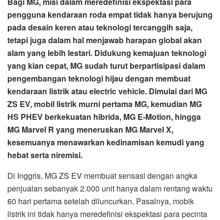
kendaraan listrik atau electric vehicle. Dimulai dari MG
ZS EV, mobil listrik murni pertama MG, kemudian MG
HS PHEV berkekuatan hibrida, MG E-Motion, hingga
MG Marvel R yang meneruskan MG Marvel X,
kesemuanya menawarkan kedinamisan kemudi yang
hebat serta niremisi.
Di Inggris, MG ZS EV membuat sensasi dengan angka
penjualan sebanyak 2.000 unit hanya dalam rentang waktu
60 hari pertama setelah diluncurkan. Pasalnya, mobik
listrik ini tidak hanya meredefinisi ekspektasi para pecinta
otomotif di sana, tetapi benar-benar merevolusi cara
berkendara yang sepenuhnya beremisi nol, ditambah lagi
menjadi EV pertama yang benar-benar terjangkau.
Sementara di Indonesia, MG ZS EV sudah menarik
perhatian lebih dari 1.000 konsumen yang mencoba test
drive semenjak diperkenalkan pertama kali di ajang IIMS
2021 April silam. Sejumlah daya tariknya, yaitu best-in-