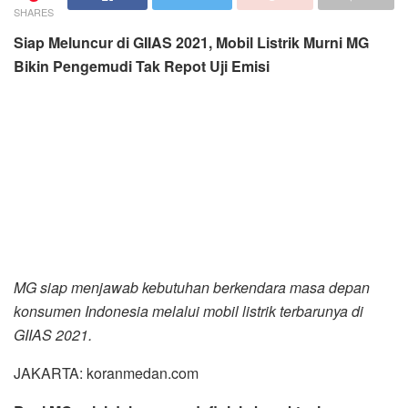
SHARES
Siap Meluncur di GIIAS 2021, Mobil Listrik Murni MG
Bikin Pengemudi Tak Repot Uji Emisi
MG siap menjawab kebutuhan berkendara masa depan
konsumen Indonesia melalui mobil listrik terbarunya di
GIIAS 2021.
JAKARTA: koranmedan.com
Bagi MG, misi dalam meredefinisi ekspektasi para
pengguna kendaraan roda empat tidak hanya berujung
pada desain keren atau teknologi tercanggih saja,
tetapi juga dalam hal menjawab harapan global akan
alam yang lebih lestari. Didukung kemajuan teknologi
yang kian cepat, MG sudah turut berpartisipasi dalam
pengembangan teknologi hijau dengan membuat