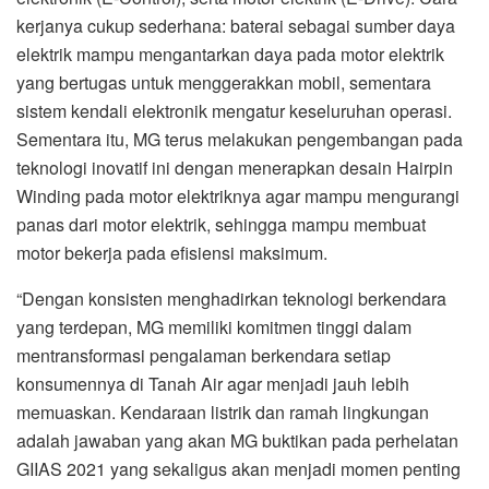
panas dari motor elektrik, sehingga mampu membuat
motor bekerja pada efisiensi maksimum.
“Dengan konsisten menghadirkan teknologi berkendara
yang terdepan, MG memiliki komitmen tinggi dalam
mentransformasi pengalaman berkendara setiap
konsumennya di Tanah Air agar menjadi jauh lebih
memuaskan. Kendaraan listrik dan ramah lingkungan
adalah jawaban yang akan MG buktikan pada perhelatan
GIIAS 2021 yang sekaligus akan menjadi momen penting
dalam tonggak sejarah MG dalam mewujudkan komitmen
tersebut di Indonesia,” ujar Arief.
MG yang dikenal dengan keseriusannya dalam penerapan
faktor keselamatan teratas, kian aktif melakukan
pembuktian. Standarisasi keselamatan tertinggi telah
dipenuhi mobil listrik MG dengan perolehan sertifikasi
tertinggi sedunia untuk sistem kendali elektroniknya, yaitu